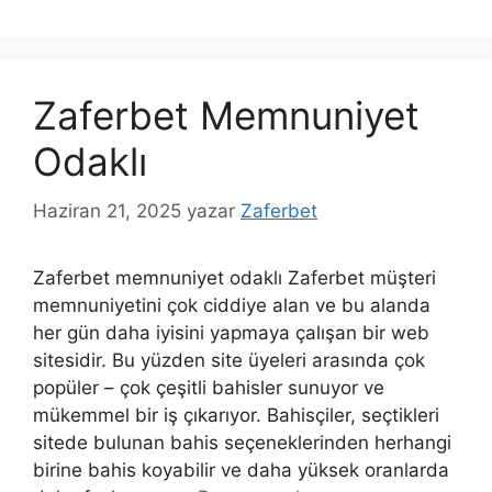
Zaferbet Memnuniyet
Odaklı
Haziran 21, 2025
yazar
Zaferbet
Zaferbet memnuniyet odaklı Zaferbet müşteri
memnuniyetini çok ciddiye alan ve bu alanda
her gün daha iyisini yapmaya çalışan bir web
sitesidir. Bu yüzden site üyeleri arasında çok
popüler – çok çeşitli bahisler sunuyor ve
mükemmel bir iş çıkarıyor. Bahisçiler, seçtikleri
sitede bulunan bahis seçeneklerinden herhangi
birine bahis koyabilir ve daha yüksek oranlarda