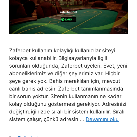
Zaferbet kullanım kolaylığı kullanıcılar siteyi
kolayca kullanabilir. Bilgisayarlarıyla ilgili
sorunları olduğunda, Zaferbet üyeleri. Evet, yeni
aboneliklerimiz ve diğer şeylerimiz var. Hiçbir
şeye gerek yok. Bahis meraklıları için, mevcut
canlı bahis adresini Zaferbet tanımlanmasında
bir sorun yoktur. Sitenin kullanmanın ne kadar
kolay olduğunu göstermesi gerekiyor. Adresinizi
değiştirdiğinizde sıralı bir sistem kullanılır. Sıralı
sistem çalışır, çünkü adresin …
Devamını oku