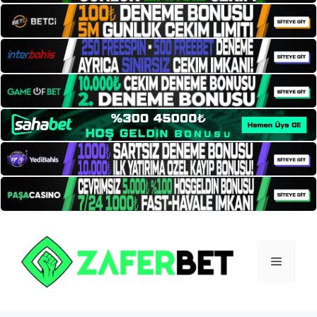
İçeriğe
atla
Menü