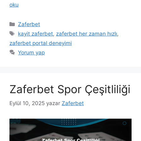
oku
Kategoriler
Zaferbet
Etiketler
kayit zaferbet
,
zaferbet her zaman hızlı
,
zaferbet portal deneyimi
Yorum yap
Zaferbet Spor Çeşitliliği
Eylül 10, 2025
yazar
Zaferbet