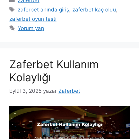
Zaferbet
Etiketler
zaferbet anında giriş
,
zaferbet kaç oldu
,
zaferbet oyun testi
Yorum yap
Zaferbet Kullanım
Kolaylığı
Eylül 3, 2025
yazar
Zaferbet