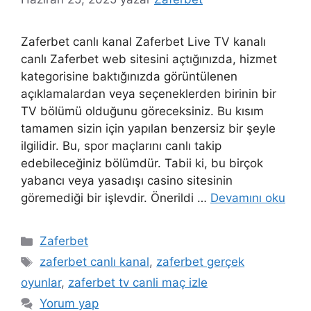
Zaferbet canlı kanal Zaferbet Live TV kanalı
canlı Zaferbet web sitesini açtığınızda, hizmet
kategorisine baktığınızda görüntülenen
açıklamalardan veya seçeneklerden birinin bir
TV bölümü olduğunu göreceksiniz. Bu kısım
tamamen sizin için yapılan benzersiz bir şeyle
ilgilidir. Bu, spor maçlarını canlı takip
edebileceğiniz bölümdür. Tabii ki, bu birçok
yabancı veya yasadışı casino sitesinin
göremediği bir işlevdir. Önerildi …
Devamını oku
Kategoriler
Zaferbet
Etiketler
zaferbet canlı kanal
,
zaferbet gerçek
oyunlar
,
zaferbet tv canli maç izle
Yorum yap