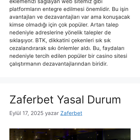
eklemenizi sağlayan web sitemiz gibi
platformların entegre edilmesi önemlidir. Bu işin
avantajları ve dezavantajları var ama konuşacak
kimse olmadığı için çok popüler. Artan talep
nedeniyle adreslerine yönelik talepler de
sıklaşıyor. BTK, dikkatini çekenleri sık sık
cezalandırarak sıkı önlemler aldı. Bu, faydaları
nedeniyle tercih edilen popüler bir casino sitesi
çalıştırmanın dezavantajlarından biridir.
Zaferbet Yasal Durum
Eylül 17, 2025
yazar
Zaferbet