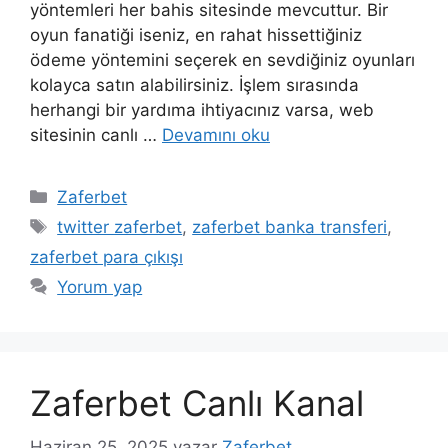
yöntemleri her bahis sitesinde mevcuttur. Bir
oyun fanatiği iseniz, en rahat hissettiğiniz
ödeme yöntemini seçerek en sevdiğiniz oyunları
kolayca satın alabilirsiniz. İşlem sırasında
herhangi bir yardıma ihtiyacınız varsa, web
sitesinin canlı …
Devamını oku
Kategoriler
Zaferbet
Etiketler
twitter zaferbet
,
zaferbet banka transferi
,
zaferbet para çıkışı
Yorum yap
Zaferbet Canlı Kanal
Haziran 25, 2025
yazar
Zaferbet