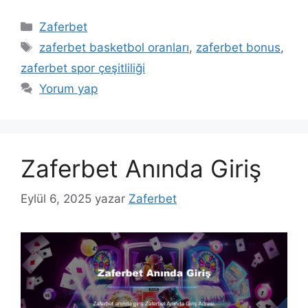
Kategoriler
Zaferbet
Etiketler
zaferbet basketbol oranları
,
zaferbet bonus
,
zaferbet spor çeşitliliği
Yorum yap
Zaferbet Anında Giriş
Eylül 6, 2025
yazar
Zaferbet