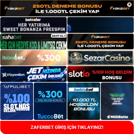
×
ZAFERBET GİRİŞ İÇİN TIKLAYINIZ!