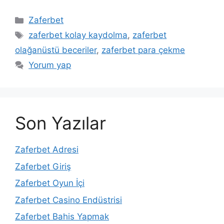
Kategoriler
Zaferbet
Etiketler
zaferbet kolay kaydolma
,
zaferbet
olağanüstü beceriler
,
zaferbet para çekme
Yorum yap
Son Yazılar
Zaferbet Adresi
Zaferbet Giriş
Zaferbet Oyun İçi
Zaferbet Casino Endüstrisi
Zaferbet Bahis Yapmak