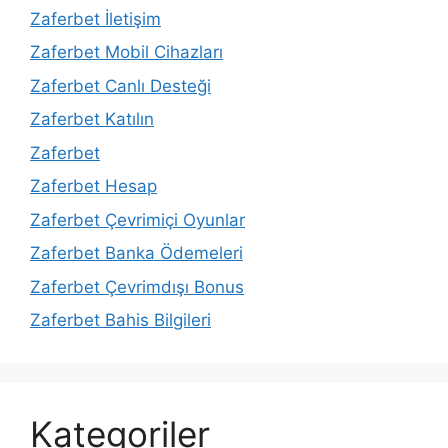
Zaferbet İletişim
Zaferbet Mobil Cihazları
Zaferbet Canlı Desteği
Zaferbet Katılın
Zaferbet
Zaferbet Hesap
Zaferbet Çevrimiçi Oyunlar
Zaferbet Banka Ödemeleri
Zaferbet Çevrimdışı Bonus
Zaferbet Bahis Bilgileri
Kategoriler