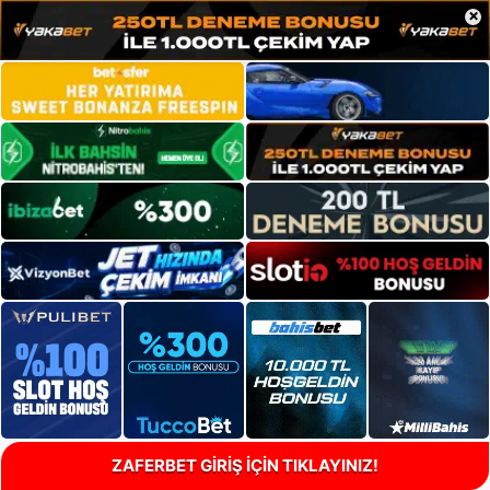
×
ZAFERBET GİRİŞ İÇİN TIKLAYINIZ!