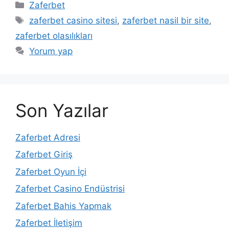
Kategoriler
Zaferbet
Etiketler
zaferbet casino sitesi
,
zaferbet nasil bir site
,
zaferbet olasılıkları
Yorum yap
Son Yazılar
Zaferbet Adresi
Zaferbet Giriş
Zaferbet Oyun İçi
Zaferbet Casino Endüstrisi
Zaferbet Bahis Yapmak
Zaferbet İletişim