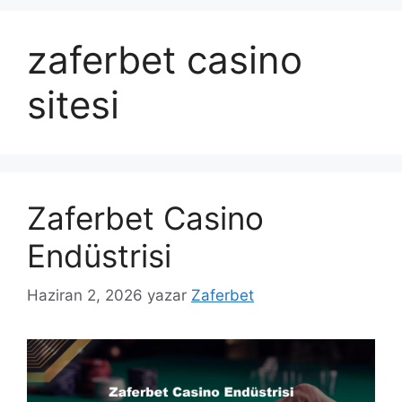
zaferbet casino
sitesi
Zaferbet Casino
Endüstrisi
Haziran 2, 2026
yazar
Zaferbet