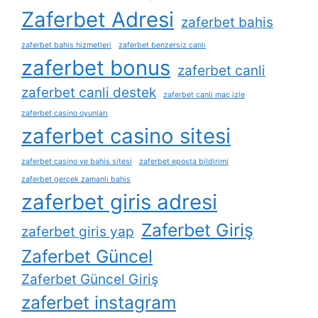
Zaferbet Adresi
zaferbet bahis
zaferbet bahis hizmetleri
zaferbet benzersiz canlı
zaferbet bonus
zaferbet canli
zaferbet canli destek
zaferbet canli maç izle
zaferbet casino oyunları
zaferbet casino sitesi
zaferbet casino ve bahis sitesi
zaferbet eposta bildirimi
zaferbet gerçek zamanlı bahis
zaferbet giris adresi
Zaferbet Giriş
zaferbet giris yap
Zaferbet Güncel
Zaferbet Güncel Giriş
zaferbet instagram