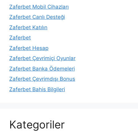
Zaferbet Mobil Cihazları
Zaferbet Canlı Desteği
Zaferbet Katılın
Zaferbet
Zaferbet Hesap
Zaferbet Çevrimiçi Oyunlar
Zaferbet Banka Ödemeleri
Zaferbet Çevrimdışı Bonus
Zaferbet Bahis Bilgileri
Kategoriler