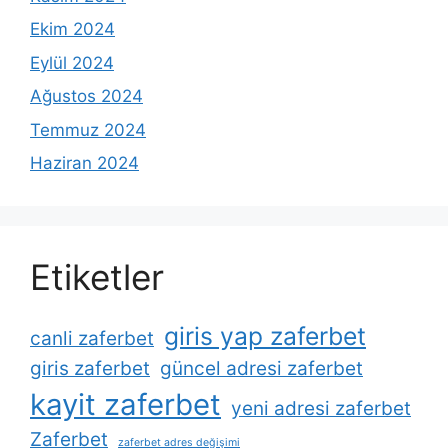
Ekim 2024
Eylül 2024
Ağustos 2024
Temmuz 2024
Haziran 2024
Etiketler
giris yap zaferbet
canli zaferbet
giris zaferbet
güncel adresi zaferbet
kayit zaferbet
yeni adresi zaferbet
Zaferbet
zaferbet adres değişimi