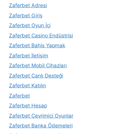
Zaferbet Adresi
Zaferbet Giriş
Zaferbet Oyun İçi
Zaferbet Casino Endüstrisi
Zaferbet Bahis Yapmak
Zaferbet İletişim
Zaferbet Mobil Cihazları
Zaferbet Canlı Desteği
Zaferbet Katılın
Zaferbet
Zaferbet Hesap
Zaferbet Çevrimiçi Oyunlar
Zaferbet Banka Ödemeleri