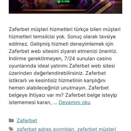
Zaferbet müşteri hizmetleri türkçe bilen müşteri
hizmetleri temsilcisi yok. Sonuç olarak tavsiye
edilmez. Gelişmiş hizmeti deneyimlemek için
Zaferbet web sitesini ziyaret etmenizi öneririz.
İndirme gerektirmeyen, 7/24 sunulan casino
oyunlarında ideal yatırımı Zaferbet web sitesi
üzerinden değerlendirebilirsiniz. Zaferbet
istikrarlı ve kesintisiz hizmetinin karşılığını
hemen alabileceğinizi unutmayın. Zaferbet
belgeye ihtiyacı var mı? Zaferbet belge isteyip
istememesi kararı, …
Devamını oku
Kategoriler
Zaferbet
Etiketler
zaferbet adres ayrıntıları
,
zaferbet müşteri