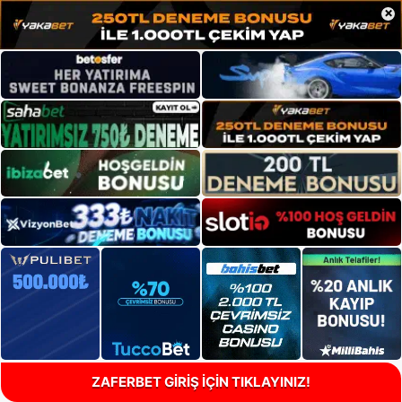
×
ZAFERBET GİRİŞ İÇİN TIKLAYINIZ!