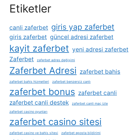
Etiketler
giris yap zaferbet
canli zaferbet
giris zaferbet
güncel adresi zaferbet
kayit zaferbet
yeni adresi zaferbet
Zaferbet
zaferbet adres değişimi
Zaferbet Adresi
zaferbet bahis
zaferbet bahis hizmetleri
zaferbet benzersiz canlı
zaferbet bonus
zaferbet canli
zaferbet canli destek
zaferbet canli maç izle
zaferbet casino oyunları
zaferbet casino sitesi
zaferbet casino ve bahis sitesi
zaferbet eposta bildirimi