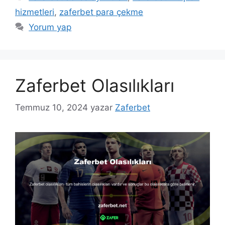
hizmetleri
,
zaferbet para çekme
Yorum yap
Zaferbet Olasılıkları
Temmuz 10, 2024
yazar
Zaferbet