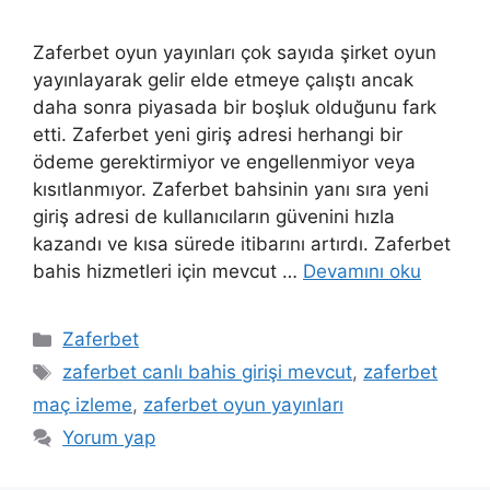
Zaferbet oyun yayınları çok sayıda şirket oyun
yayınlayarak gelir elde etmeye çalıştı ancak
daha sonra piyasada bir boşluk olduğunu fark
etti. Zaferbet yeni giriş adresi herhangi bir
ödeme gerektirmiyor ve engellenmiyor veya
kısıtlanmıyor. Zaferbet bahsinin yanı sıra yeni
giriş adresi de kullanıcıların güvenini hızla
kazandı ve kısa sürede itibarını artırdı. Zaferbet
bahis hizmetleri için mevcut …
Devamını oku
Kategoriler
Zaferbet
Etiketler
zaferbet canlı bahis girişi mevcut
,
zaferbet
maç izleme
,
zaferbet oyun yayınları
Yorum yap