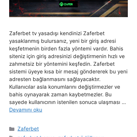
Zaferbet tv yasadışı kendinizi Zaferbet
yasaklanmış bulursanız, yeni bir giriş adresi
keşfetmenin birden fazla yöntemi vardır. Bahis
siteniz için giriş adresinizi değiştirmenin hızlı ve
zahmetsiz bir yöntemini keşfedin. Zaferbet
sistemi üyeye kısa bir mesaj göndererek bu yeni
adresten bağlanmasını sağlayacaktır.
Kullanıcılar asla konumlarını değiştirmezler ve
bahis oynayarak zaman kaybetmezler. Bu
sayede kullanıcının istenilen sonuca ulaşması …
Devamını oku
Kategoriler
Zaferbet
Etiketler