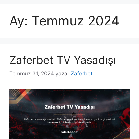
Ay:
Temmuz 2024
Zaferbet TV Yasadışı
Temmuz 31, 2024
yazar
Zaferbet