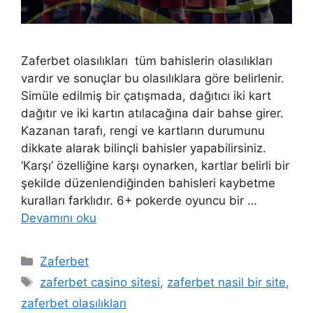
Zaferbet olasılıkları tüm bahislerin olasılıkları
vardır ve sonuçlar bu olasılıklara göre belirlenir.
Simüle edilmiş bir çatışmada, dağıtıcı iki kart
dağıtır ve iki kartın atılacağına dair bahse girer.
Kazanan tarafı, rengi ve kartların durumunu
dikkate alarak bilinçli bahisler yapabilirsiniz.
‘Karşı’ özelliğine karşı oynarken, kartlar belirli bir
şekilde düzenlendiğinden bahisleri kaybetme
kuralları farklıdır. 6+ pokerde oyuncu bir …
Devamını oku
Kategoriler
Zaferbet
Etiketler
zaferbet casino sitesi
,
zaferbet nasil bir site
,
zaferbet olasılıkları