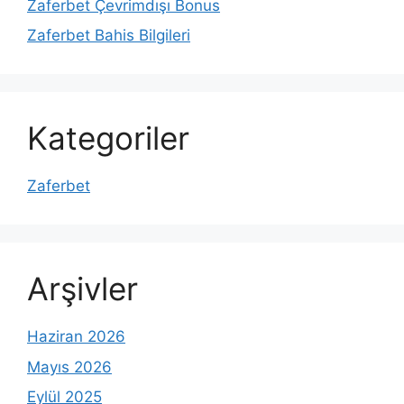
Zaferbet Çevrimdışı Bonus
Zaferbet Bahis Bilgileri
Kategoriler
Zaferbet
Arşivler
Haziran 2026
Mayıs 2026
Eylül 2025