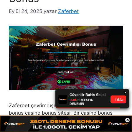
Eylül 24, 2025
yazar
Zaferbet
Zaferbet çevrimdışı bonus Zaferbet çevrimdışı
bonus casino bonus sitesi. Bir casino bonus
×
sitesinin güvenilir olup olmadığı sorulduğunda,
işyeri tamamen güvenlidir. Her üyenin kendi