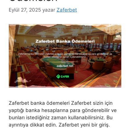
Eylül 27, 2025
yazar
Zaferbet
Zaferbet banka ödemeleri Zaferbet sizin için
yaptığı banka hesaplarına para gönderebilir ve
bunları istediğiniz zaman kullanabilirsiniz. Bu
ayrıntıya dikkat edin. Zaferbet yeni bir giriş.