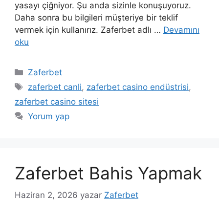
yasayı çiğniyor. Şu anda sizinle konuşuyoruz.
Daha sonra bu bilgileri müşteriye bir teklif
vermek için kullanırız. Zaferbet adlı …
Devamını
oku
Kategoriler
Zaferbet
Etiketler
zaferbet canli
,
zaferbet casino endüstrisi
,
zaferbet casino sitesi
Yorum yap
Zaferbet Bahis Yapmak
Haziran 2, 2026
yazar
Zaferbet