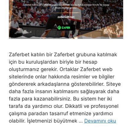
Zaferbet katılın bir Zaferbet grubuna katılmak
için bu kuruluşlardan biriyle bir hesap
oluşturmanız gerekir. Ortaklar Zaferbet web
sitelerinde onlar hakkında resimler ve bilgiler
göndererek arkadaşlarına gösterebilirler. Siteye
daha fazla insanın katılmasını sağlayarak daha
fazla para kazanabilirsiniz. Bu sistem her iki
tarafa da yardımcı olur. Dikkatli ve profesyonel
çalışma paradan tasarruf etmenize yardımcı
olabilir. İşletmenizi büyütmek …
Devamını oku