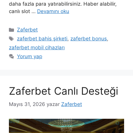
daha fazla para yatırabilirsiniz. Haber alabilir,
canlı slot …
Devamını oku
Kategoriler
Zaferbet
Etiketler
zaferbet bahis şirketi
,
zaferbet bonus
,
zaferbet mobil cihazları
Yorum yap
Zaferbet Canlı Desteği
Mayıs 31, 2026
yazar
Zaferbet