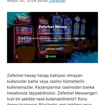
Mayıs 30, 2026
yazar
Zaferbet
Zaferbet hesap hesap bakiyesi olmayan
kullanıcılar bahis veya casino hizmetlerini
kullanamazlar. Kazançlarınızı casinodan banka
hesabınıza taşıyabilirsiniz. Zaferbet Messenger’ı
hızlı bir şekilde nasıl kullanabilirsiniz? Konu
önem kazanıyor. Büyükelçi, geri çekilme veya