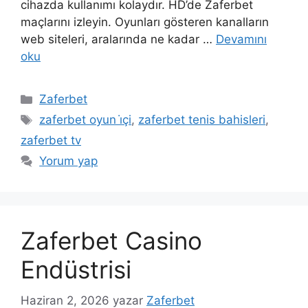
cihazda kullanımı kolaydır. HD’de Zaferbet
maçlarını izleyin. Oyunları gösteren kanalların
web siteleri, aralarında ne kadar …
Devamını
oku
Kategoriler
Zaferbet
Etiketler
zaferbet oyun i̇çi
,
zaferbet tenis bahisleri
,
zaferbet tv
Yorum yap
Zaferbet Casino
Endüstrisi
Haziran 2, 2026
yazar
Zaferbet