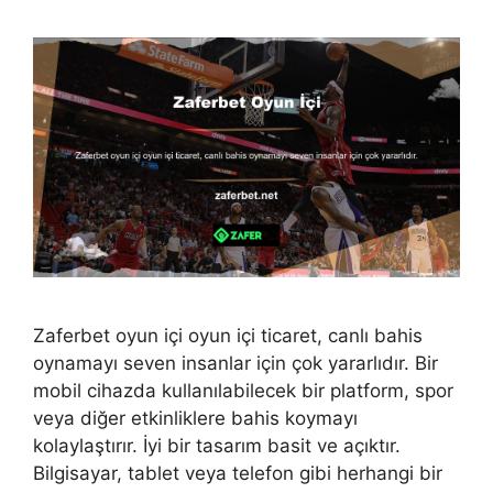
Zaferbet oyun içi oyun içi ticaret, canlı bahis
oynamayı seven insanlar için çok yararlıdır. Bir
mobil cihazda kullanılabilecek bir platform, spor
veya diğer etkinliklere bahis koymayı
kolaylaştırır. İyi bir tasarım basit ve açıktır.
Bilgisayar, tablet veya telefon gibi herhangi bir