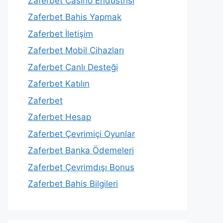
Zaferbet Casino Endüstrisi
Zaferbet Bahis Yapmak
Zaferbet İletişim
Zaferbet Mobil Cihazları
Zaferbet Canlı Desteği
Zaferbet Katılın
Zaferbet
Zaferbet Hesap
Zaferbet Çevrimiçi Oyunlar
Zaferbet Banka Ödemeleri
Zaferbet Çevrimdışı Bonus
Zaferbet Bahis Bilgileri