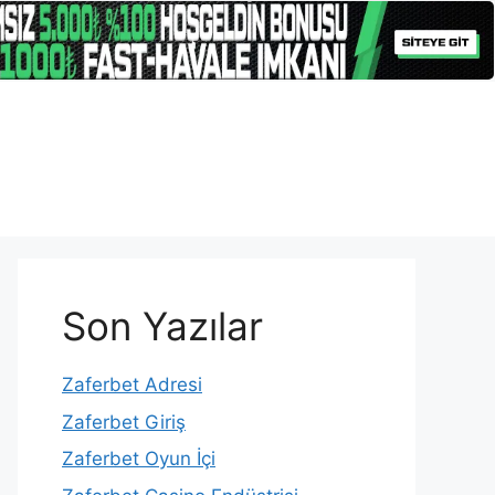
Son Yazılar
Zaferbet Adresi
Zaferbet Giriş
Zaferbet Oyun İçi