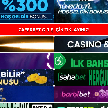
ZAFERBET GİRİŞ İÇİN TIKLAYINIZ!