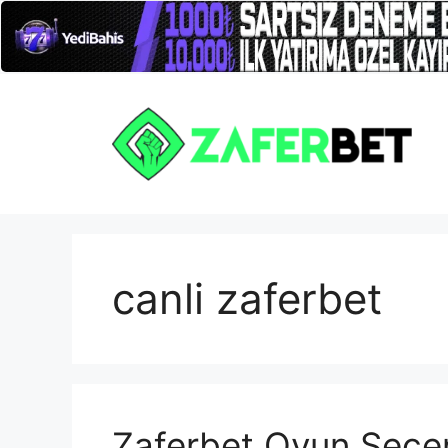
İçeriğe
atla
canli zaferbet
Zaferbet Oyun Seçen