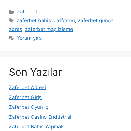
Kategoriler
Zaferbet
Etiketler
zaferbet bahis platformu
,
zaferbet güncel
adres
,
zaferbet maç izleme
Yorum yap
Son Yazılar
Zaferbet Adresi
Zaferbet Giriş
Zaferbet Oyun İçi
Zaferbet Casino Endüstrisi
Zaferbet Bahis Yapmak