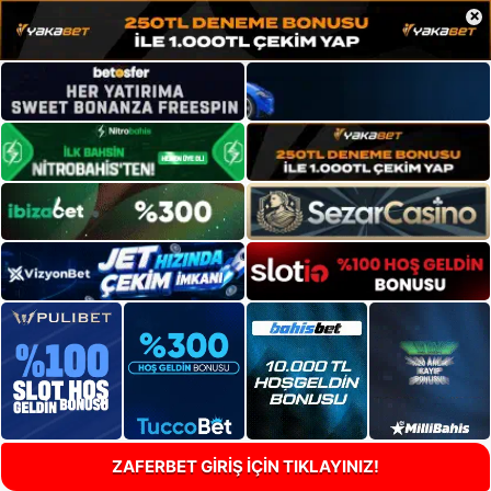
×
ZAFERBET GİRİŞ İÇİN TIKLAYINIZ!