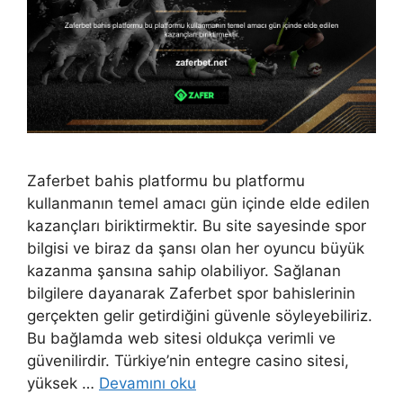
Zaferbet bahis platformu bu platformu
kullanmanın temel amacı gün içinde elde edilen
kazançları biriktirmektir. Bu site sayesinde spor
bilgisi ve biraz da şansı olan her oyuncu büyük
kazanma şansına sahip olabiliyor. Sağlanan
bilgilere dayanarak Zaferbet spor bahislerinin
gerçekten gelir getirdiğini güvenle söyleyebiliriz.
Bu bağlamda web sitesi oldukça verimli ve
güvenilirdir. Türkiye’nin entegre casino sitesi,
yüksek …
Devamını oku