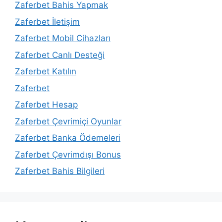
Zaferbet Bahis Yapmak
Zaferbet İletişim
Zaferbet Mobil Cihazları
Zaferbet Canlı Desteği
Zaferbet Katılın
Zaferbet
Zaferbet Hesap
Zaferbet Çevrimiçi Oyunlar
Zaferbet Banka Ödemeleri
Zaferbet Çevrimdışı Bonus
Zaferbet Bahis Bilgileri