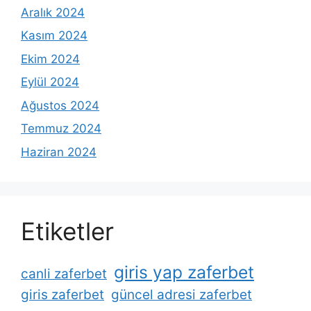
Aralık 2024
Kasım 2024
Ekim 2024
Eylül 2024
Ağustos 2024
Temmuz 2024
Haziran 2024
Etiketler
giris yap zaferbet
canli zaferbet
giris zaferbet
güncel adresi zaferbet