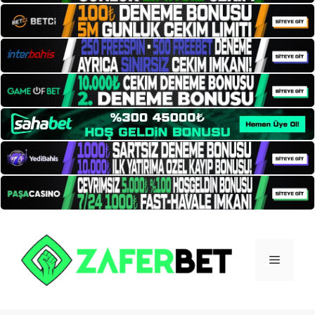
İçeriğe
atla
Menü