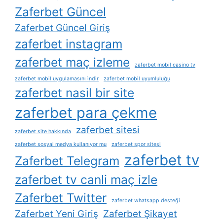
Zaferbet Güncel
Zaferbet Güncel Giriş
zaferbet instagram
zaferbet maç izleme
zaferbet mobil casino tv
zaferbet mobil uygulamasını i̇ndir
zaferbet mobil uyumluluğu
zaferbet nasil bir site
zaferbet para çekme
zaferbet sitesi
zaferbet site hakkında
zaferbet sosyal medya kullanıyor mu
zaferbet spor sitesi
zaferbet tv
Zaferbet Telegram
zaferbet tv canli maç izle
Zaferbet Twitter
zaferbet whatsapp desteği
Zaferbet Yeni Giriş
Zaferbet Şikayet