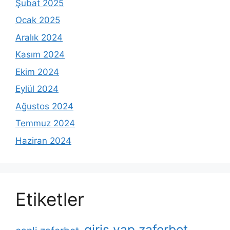
Şubat 2025
Ocak 2025
Aralık 2024
Kasım 2024
Ekim 2024
Eylül 2024
Ağustos 2024
Temmuz 2024
Haziran 2024
Etiketler
giris yap zaferbet