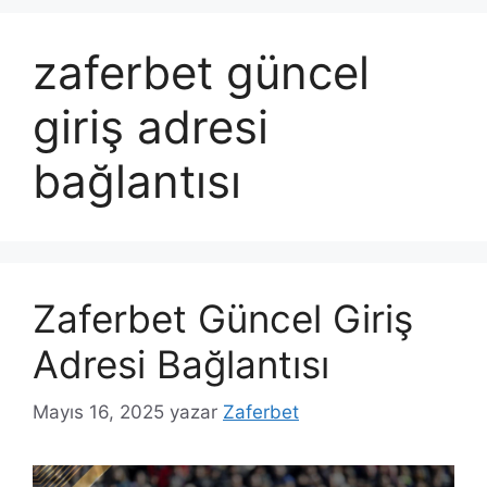
zaferbet güncel
giriş adresi
bağlantısı
Zaferbet Güncel Giriş
Adresi Bağlantısı
Mayıs 16, 2025
yazar
Zaferbet