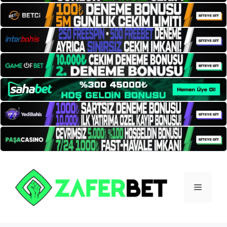
İçeriğe
atla
Menü