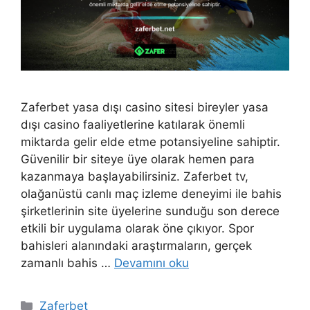
Zaferbet yasa dışı casino sitesi bireyler yasa
dışı casino faaliyetlerine katılarak önemli
miktarda gelir elde etme potansiyeline sahiptir.
Güvenilir bir siteye üye olarak hemen para
kazanmaya başlayabilirsiniz. Zaferbet tv,
olağanüstü canlı maç izleme deneyimi ile bahis
şirketlerinin site üyelerine sunduğu son derece
etkili bir uygulama olarak öne çıkıyor. Spor
bahisleri alanındaki araştırmaların, gerçek
zamanlı bahis …
Devamını oku
Kategoriler
Zaferbet