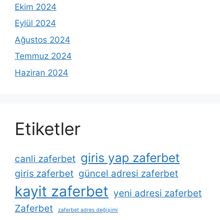
Ekim 2024
Eylül 2024
Ağustos 2024
Temmuz 2024
Haziran 2024
Etiketler
giris yap zaferbet
canli zaferbet
giris zaferbet
güncel adresi zaferbet
kayit zaferbet
yeni adresi zaferbet
Zaferbet
zaferbet adres değişimi