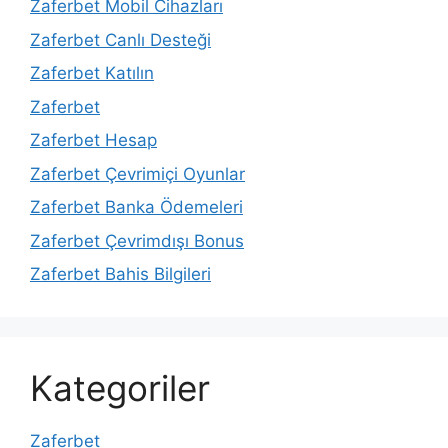
Zaferbet Mobil Cihazları
Zaferbet Canlı Desteği
Zaferbet Katılın
Zaferbet
Zaferbet Hesap
Zaferbet Çevrimiçi Oyunlar
Zaferbet Banka Ödemeleri
Zaferbet Çevrimdışı Bonus
Zaferbet Bahis Bilgileri
Kategoriler
Zaferbet