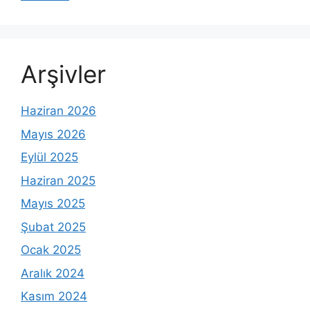
Arşivler
Haziran 2026
Mayıs 2026
Eylül 2025
Haziran 2025
Mayıs 2025
Şubat 2025
Ocak 2025
Aralık 2024
Kasım 2024