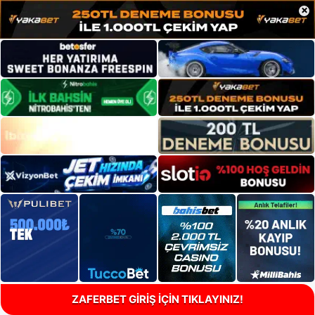
×
ZAFERBET GİRİŞ İÇİN TIKLAYINIZ!