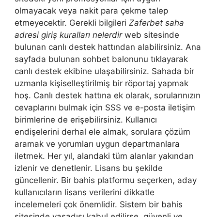
olmayacak veya nakit para çekme talep
etmeyecektir. Gerekli bilgileri
Zaferbet saha
adresi giriş kuralları nelerdir
web sitesinde
bulunan canlı destek hattından alabilirsiniz. Ana
sayfada bulunan sohbet balonunu tıklayarak
canlı destek ekibine ulaşabilirsiniz. Sahada bir
uzmanla kişiselleştirilmiş bir röportaj yapmak
hoş. Canlı destek hattına ek olarak, sorularınızın
cevaplarını bulmak için SSS ve e-posta iletişim
birimlerine de erişebilirsiniz. Kullanıcı
endişelerini derhal ele almak, sorulara çözüm
aramak ve yorumları uygun departmanlara
iletmek. Her yıl, alandaki tüm alanlar yakından
izlenir ve denetlenir. Lisans bu şekilde
güncellenir. Bir bahis platformu seçerken, aday
kullanıcıların lisans verilerini dikkatle
incelemeleri çok önemlidir. Sistem bir bahis
sitesinde yasadışı kabul edilirse, güvenli ve