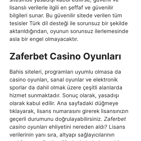
lisanslı verilerle ilgili en şeffaf ve güvenilir
bilgileri sunar. Bu güvenilir sitede verilen tüm
tesisler Türk dil desteği ile sorunsuz bir şekilde
aktarıldığından, oyunun sorunsuz ilerlemesinde
asla bir engel olmayacaktır.
Zaferbet Casino Oyunları
Bahis siteleri, programları uyumlu olmasa da
casino oyunları, sanal oyunlar ve elektronik
sporlar da dahil olmak üzere çeşitli alanlarda
hizmet sunmaktadır. Sonuç olarak, yasadışı
olarak kabul edilir. Ana sayfadaki düğmeye
tıklayarak, lisans numarasını girerek lisansınızın
geçerli durumunu doğrulayabilirsiniz.
Zaferbet
casino oyunları
ehliyetini nereden aldı? Lisans
verilerinin yanı sıra, altyapı sağlayıcılarının