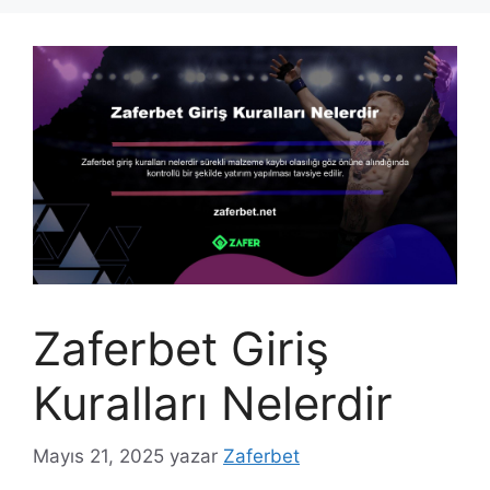
Zaferbet Giriş
Kuralları Nelerdir
Mayıs 21, 2025
yazar
Zaferbet