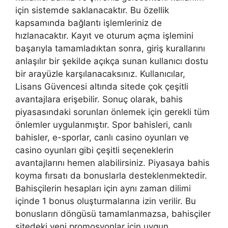
için sistemde saklanacaktır. Bu özellik
kapsamında bağlantı işlemleriniz de
hızlanacaktır. Kayıt ve oturum açma işlemini
başarıyla tamamladıktan sonra, giriş kurallarını
anlaşılır bir şekilde açıkça sunan kullanıcı dostu
bir arayüzle karşılanacaksınız. Kullanıcılar,
Lisans Güvencesi altında sitede çok çeşitli
avantajlara erişebilir. Sonuç olarak, bahis
piyasasındaki sorunları önlemek için gerekli tüm
önlemler uygulanmıştır. Spor bahisleri, canlı
bahisler, e-sporlar, canlı casino oyunları ve
casino oyunları gibi çeşitli seçeneklerin
avantajlarını hemen alabilirsiniz. Piyasaya bahis
koyma fırsatı da bonuslarla desteklenmektedir.
Bahisçilerin hesapları için aynı zaman dilimi
içinde 1 bonus oluşturmalarına izin verilir. Bu
bonusların döngüsü tamamlanmazsa, bahisçiler
sitedeki yeni promosyonlar için uygun