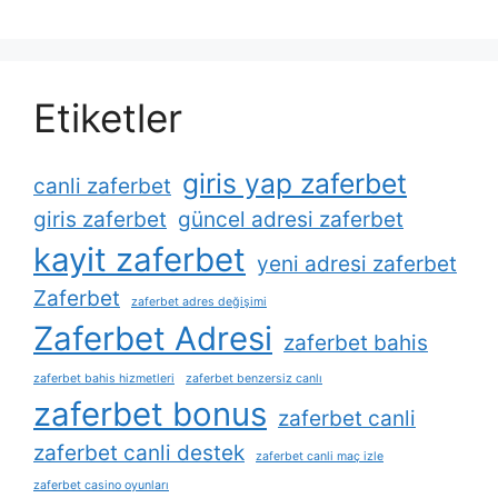
Etiketler
giris yap zaferbet
canli zaferbet
giris zaferbet
güncel adresi zaferbet
kayit zaferbet
yeni adresi zaferbet
Zaferbet
zaferbet adres değişimi
Zaferbet Adresi
zaferbet bahis
zaferbet bahis hizmetleri
zaferbet benzersiz canlı
zaferbet bonus
zaferbet canli
zaferbet canli destek
zaferbet canli maç izle
zaferbet casino oyunları