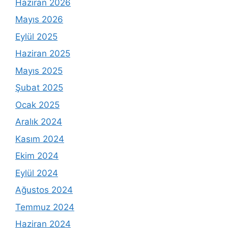
Haziran 2026
Mayıs 2026
Eylül 2025
Haziran 2025
Mayıs 2025
Şubat 2025
Ocak 2025
Aralık 2024
Kasım 2024
Ekim 2024
Eylül 2024
Ağustos 2024
Temmuz 2024
Haziran 2024