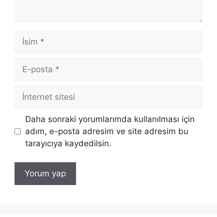
İsim
E-
posta
İnternet
sitesi
Daha sonraki yorumlarımda kullanılması için
adım, e-posta adresim ve site adresim bu
tarayıcıya kaydedilsin.