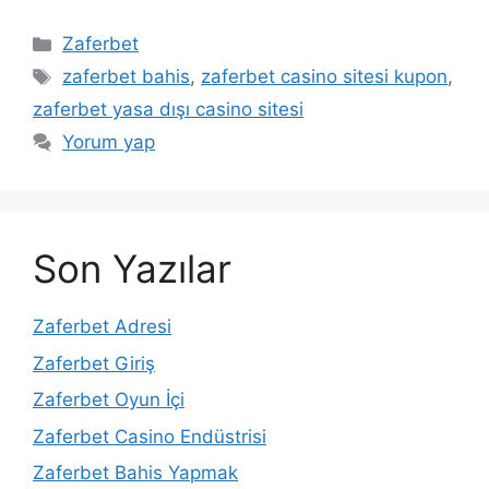
Kategoriler
Zaferbet
Etiketler
zaferbet bahis
,
zaferbet casino sitesi kupon
,
zaferbet yasa dışı casino sitesi
Yorum yap
Son Yazılar
Zaferbet Adresi
Zaferbet Giriş
Zaferbet Oyun İçi
Zaferbet Casino Endüstrisi
Zaferbet Bahis Yapmak