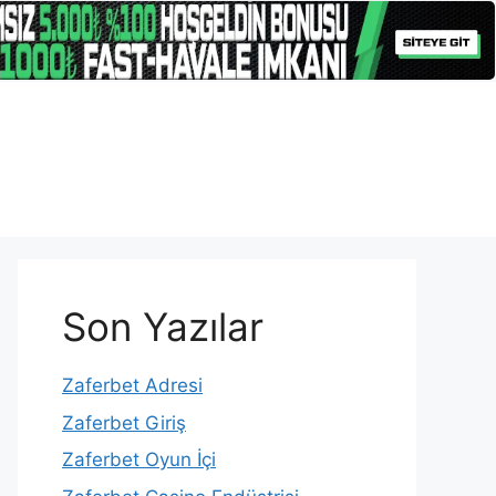
Son Yazılar
Zaferbet Adresi
Zaferbet Giriş
Zaferbet Oyun İçi