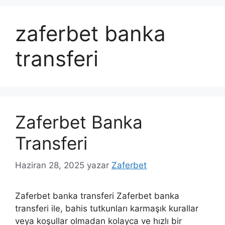
zaferbet banka
transferi
Zaferbet Banka
Transferi
Haziran 28, 2025
yazar
Zaferbet
Zaferbet banka transferi Zaferbet banka
transferi ile, bahis tutkunları karmaşık kurallar
veya koşullar olmadan kolayca ve hızlı bir