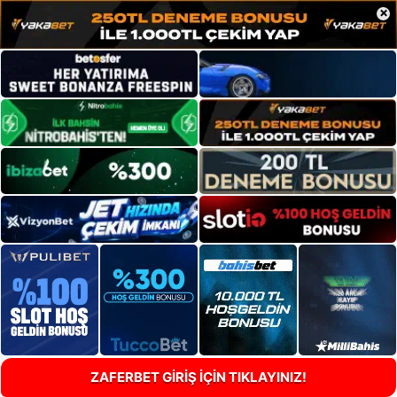
×
ZAFERBET GİRİŞ İÇİN TIKLAYINIZ!