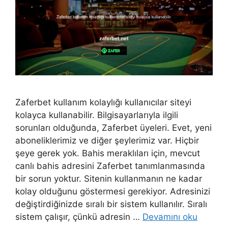
Zaferbet kullanım kolaylığı kullanıcılar siteyi
kolayca kullanabilir. Bilgisayarlarıyla ilgili
sorunları olduğunda, Zaferbet üyeleri. Evet, yeni
aboneliklerimiz ve diğer şeylerimiz var. Hiçbir
şeye gerek yok. Bahis meraklıları için, mevcut
canlı bahis adresini Zaferbet tanımlanmasında
bir sorun yoktur. Sitenin kullanmanın ne kadar
kolay olduğunu göstermesi gerekiyor. Adresinizi
değiştirdiğinizde sıralı bir sistem kullanılır. Sıralı
sistem çalışır, çünkü adresin …
Devamını oku