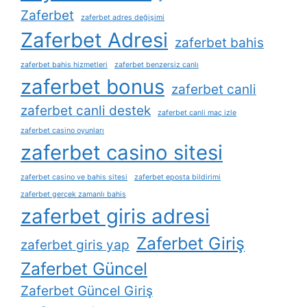
Zaferbet
zaferbet adres değişimi
Zaferbet Adresi
zaferbet bahis
zaferbet bahis hizmetleri
zaferbet benzersiz canlı
zaferbet bonus
zaferbet canli
zaferbet canli destek
zaferbet canli maç izle
zaferbet casino oyunları
zaferbet casino sitesi
zaferbet casino ve bahis sitesi
zaferbet eposta bildirimi
zaferbet gerçek zamanlı bahis
zaferbet giris adresi
Zaferbet Giriş
zaferbet giris yap
Zaferbet Güncel
Zaferbet Güncel Giriş