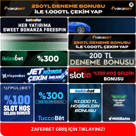
×
ZAFERBET GİRİŞ İÇİN TIKLAYINIZ!