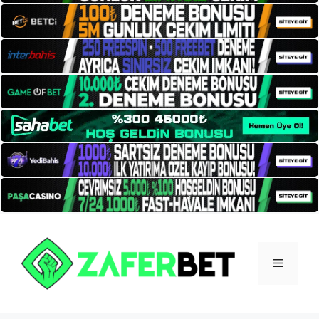
İçeriğe
atla
Menü