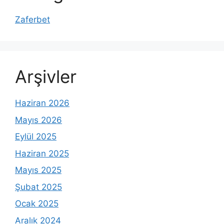
Zaferbet
Arşivler
Haziran 2026
Mayıs 2026
Eylül 2025
Haziran 2025
Mayıs 2025
Şubat 2025
Ocak 2025
Aralık 2024