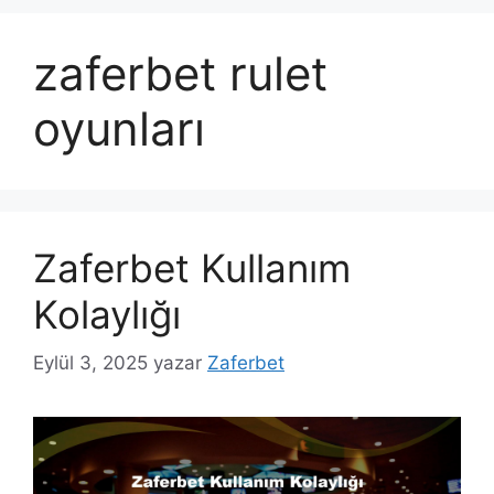
zaferbet rulet
oyunları
Zaferbet Kullanım
Kolaylığı
Eylül 3, 2025
yazar
Zaferbet