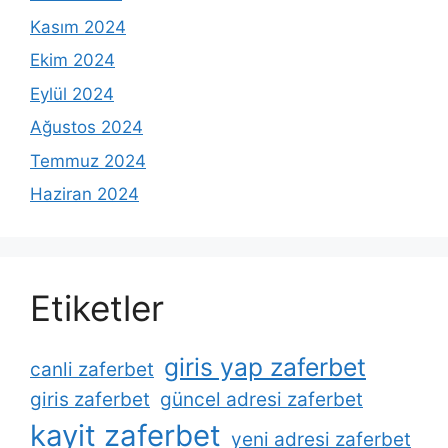
Kasım 2024
Ekim 2024
Eylül 2024
Ağustos 2024
Temmuz 2024
Haziran 2024
Etiketler
giris yap zaferbet
canli zaferbet
giris zaferbet
güncel adresi zaferbet
kayit zaferbet
yeni adresi zaferbet