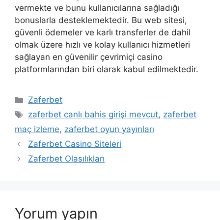
vermekte ve bunu kullanıcılarına sağladığı
bonuslarla desteklemektedir. Bu web sitesi,
güvenli ödemeler ve karlı transferler de dahil
olmak üzere hızlı ve kolay kullanıcı hizmetleri
sağlayan en güvenilir çevrimiçi casino
platformlarından biri olarak kabul edilmektedir.
Kategoriler
Zaferbet
Etiketler
zaferbet canlı bahis girişi mevcut
,
zaferbet
maç izleme
,
zaferbet oyun yayınları
Zaferbet Casino Siteleri
Zaferbet Olasılıkları
Yorum yapın