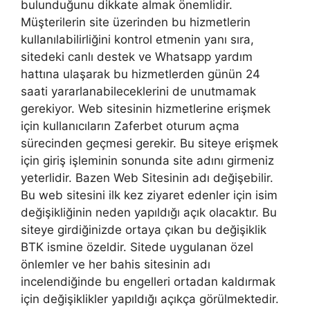
bulunduğunu dikkate almak önemlidir.
Müşterilerin site üzerinden bu hizmetlerin
kullanılabilirliğini kontrol etmenin yanı sıra,
sitedeki canlı destek ve Whatsapp yardım
hattına ulaşarak bu hizmetlerden günün 24
saati yararlanabileceklerini de unutmamak
gerekiyor. Web sitesinin hizmetlerine erişmek
için kullanıcıların Zaferbet oturum açma
sürecinden geçmesi gerekir. Bu siteye erişmek
için giriş işleminin sonunda site adını girmeniz
yeterlidir. Bazen Web Sitesinin adı değişebilir.
Bu web sitesini ilk kez ziyaret edenler için isim
değişikliğinin neden yapıldığı açık olacaktır. Bu
siteye girdiğinizde ortaya çıkan bu değişiklik
BTK ismine özeldir. Sitede uygulanan özel
önlemler ve her bahis sitesinin adı
incelendiğinde bu engelleri ortadan kaldırmak
için değişiklikler yapıldığı açıkça görülmektedir.