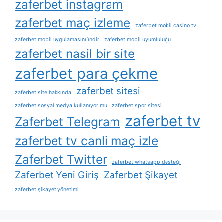
zaferbet instagram
zaferbet maç izleme
zaferbet mobil casino tv
zaferbet mobil uygulamasını i̇ndir
zaferbet mobil uyumluluğu
zaferbet nasil bir site
zaferbet para çekme
zaferbet sitesi
zaferbet site hakkında
zaferbet sosyal medya kullanıyor mu
zaferbet spor sitesi
zaferbet tv
Zaferbet Telegram
zaferbet tv canli maç izle
Zaferbet Twitter
zaferbet whatsapp desteği
Zaferbet Yeni Giriş
Zaferbet Şikayet
zaferbet şikayet yönetimi