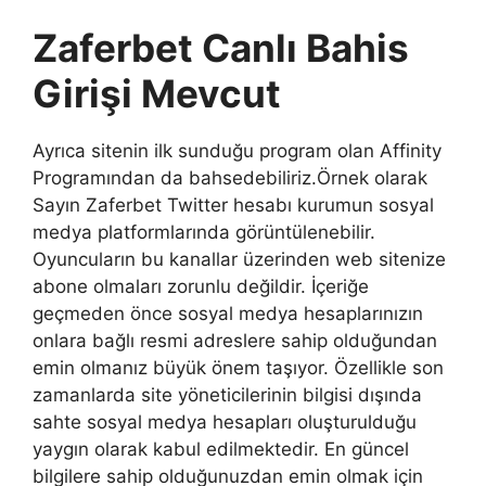
Zaferbet Canlı Bahis
Girişi Mevcut
Ayrıca sitenin ilk sunduğu program olan Affinity
Programından da bahsedebiliriz.Örnek olarak
Sayın Zaferbet Twitter hesabı kurumun sosyal
medya platformlarında görüntülenebilir.
Oyuncuların bu kanallar üzerinden web sitenize
abone olmaları zorunlu değildir. İçeriğe
geçmeden önce sosyal medya hesaplarınızın
onlara bağlı resmi adreslere sahip olduğundan
emin olmanız büyük önem taşıyor. Özellikle son
zamanlarda site yöneticilerinin bilgisi dışında
sahte sosyal medya hesapları oluşturulduğu
yaygın olarak kabul edilmektedir. En güncel
bilgilere sahip olduğunuzdan emin olmak için