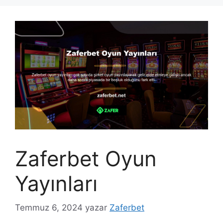
Zaferbet Oyun
Yayınları
Temmuz 6, 2024
yazar
Zaferbet