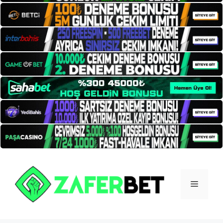
İçeriğe
atla
Menü