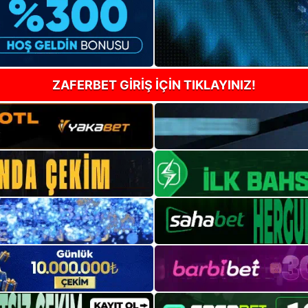
ZAFERBET GİRİŞ İÇİN TIKLAYINIZ!