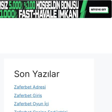
Son Yazılar
Zaferbet Adresi
Zaferbet Giriş
Zaferbet Oyun İçi