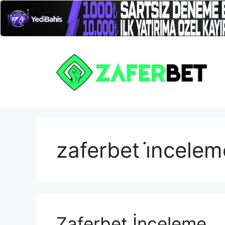
İçeriğe
atla
zaferbet i̇ncelem
Zaferbet İnceleme