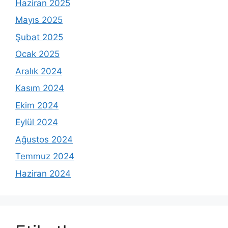
Haziran 2025
Mayıs 2025
Şubat 2025
Ocak 2025
Aralık 2024
Kasım 2024
Ekim 2024
Eylül 2024
Ağustos 2024
Temmuz 2024
Haziran 2024