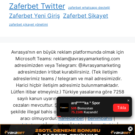
Zaferbet Twitter
zaferbet whatsapp desteği
Zaferbet Yeni Giriş
Zaferbet Şikayet
zaferbet şikayet yönetimi
Avrasya'nın en büyük reklam platformunda olmak için
Microsoft Teams:
reklam@avrasyamarketing.com
adresimizden veya Telegram: @Avrasyamarketing
adresimizden irtibat kurabilirsiniz. (Tek iletişim
adreslerimiz teams / telegram ve mail adresimizdir.
Harici hiçbir iletişim adresimiz bulunmamaktadır.
Lütfen itibar etmeyiniz.) Türkiye yasalarına göre 7258
sayılı kanun uyarınca yasa dışı bahis oynamanın
cezaları mevcuttur. Şu an bulunduğunuz site hiç bir
şekilde illegal bahis oyunları oynatmıyor ve oynamaya
aracı olmuyordur.
hanedanbet
|
benimbahis
|
galabetuyeol
|
purplebet
|
bahisen
|
royalbahis
|
×
wolbet
|
betsortiegit
"