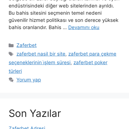
endüstrisindeki diğer web sitelerinden ayrıldı.
Bu bahis sitesini seçmenin temel nedeni
güvenilir hizmet politikası ve son derece yüksek
bahis oranlarıdır. Bahis …
Devamını oku
Kategoriler
Zaferbet
Etiketler
zaferbet nasil bir site
,
zaferbet para çekme
seçeneklerinin i̇şlem süresi
,
zaferbet poker
türleri
Yorum yap
Son Yazılar
Zaferbet Adresi