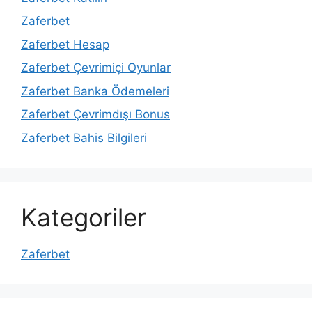
Zaferbet
Zaferbet Hesap
Zaferbet Çevrimiçi Oyunlar
Zaferbet Banka Ödemeleri
Zaferbet Çevrimdışı Bonus
Zaferbet Bahis Bilgileri
Kategoriler
Zaferbet