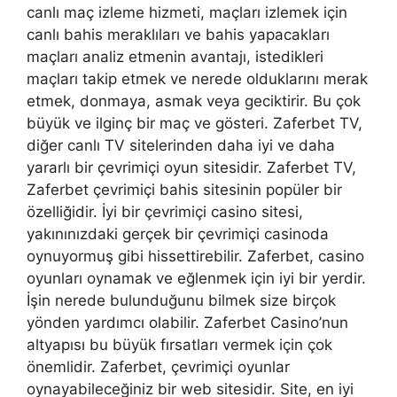
canlı maç izleme hizmeti, maçları izlemek için
canlı bahis meraklıları ve bahis yapacakları
maçları analiz etmenin avantajı, istedikleri
maçları takip etmek ve nerede olduklarını merak
etmek, donmaya, asmak veya geciktirir. Bu çok
büyük ve ilginç bir maç ve gösteri. Zaferbet TV,
diğer canlı TV sitelerinden daha iyi ve daha
yararlı bir çevrimiçi oyun sitesidir. Zaferbet TV,
Zaferbet çevrimiçi bahis sitesinin popüler bir
özelliğidir. İyi bir çevrimiçi casino sitesi,
yakınınızdaki gerçek bir çevrimiçi casinoda
oynuyormuş gibi hissettirebilir. Zaferbet, casino
oyunları oynamak ve eğlenmek için iyi bir yerdir.
İşin nerede bulunduğunu bilmek size birçok
yönden yardımcı olabilir. Zaferbet Casino’nun
altyapısı bu büyük fırsatları vermek için çok
önemlidir. Zaferbet, çevrimiçi oyunlar
oynayabileceğiniz bir web sitesidir. Site, en iyi