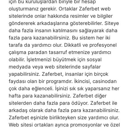
için bu kuruluşlardan biriyle bir hesap
oluşturmanız gerekir. Ortaklar Zaferbet web
sitelerinde onlar hakkında resimler ve bilgiler
göndererek arkadaşlarına gösterebilirler. Siteye
daha fazla insanın katılmasını sağlayarak daha
fazla para kazanabilirsiniz. Bu sistem her iki
tarafa da yardımcı olur. Dikkatli ve profesyonel
çalışma paradan tasarruf etmenize yardımcı
olabilir. İşletmenizi büyütmek için sosyal
medyada veya web sitelerinde sayfalar
yapabilirsiniz. Zaferbet, insanlar için birçok
faydası olan bir programdır. İkincisi, casinodan
çok daha eğlenceli. İşinizi sık sık yaparsanız her
hafta para kazanabilirsiniz. Zaferbet diğer
sitelerden daha fazla para ödüyor. Zaferbet ile
arkadaş olarak daha fazla para kazanabilirsiniz.
Zaferbet eşinizle birlikteyken size yardımcı olur.
Web sitesi ortakları ayrıca promosyonlar ve özel