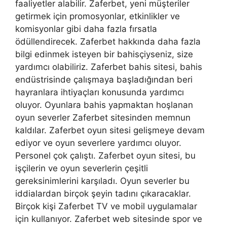
faaliyetler alabilir. Zaferbet, yeni müşteriler
getirmek için promosyonlar, etkinlikler ve
komisyonlar gibi daha fazla fırsatla
ödüllendirecek. Zaferbet hakkında daha fazla
bilgi edinmek isteyen bir bahisçiyseniz, size
yardımcı olabiliriz. Zaferbet bahis sitesi, bahis
endüstrisinde çalışmaya başladığından beri
hayranlara ihtiyaçları konusunda yardımcı
oluyor. Oyunlara bahis yapmaktan hoşlanan
oyun severler Zaferbet sitesinden memnun
kaldılar. Zaferbet oyun sitesi gelişmeye devam
ediyor ve oyun severlere yardımcı oluyor.
Personel çok çalıştı. Zaferbet oyun sitesi, bu
işçilerin ve oyun severlerin çeşitli
gereksinimlerini karşıladı. Oyun severler bu
iddialardan birçok şeyin tadını çıkaracaklar.
Birçok kişi Zaferbet TV ve mobil uygulamalar
için kullanıyor. Zaferbet web sitesinde spor ve