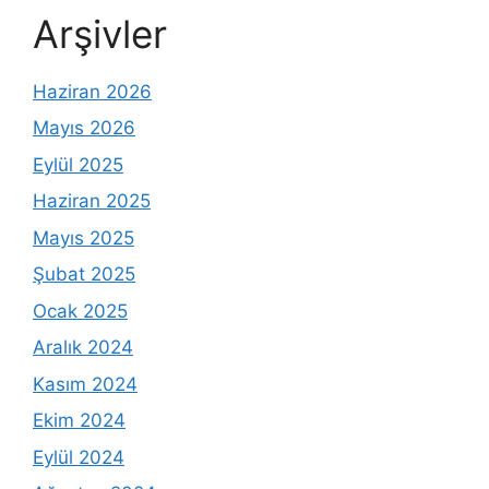
Arşivler
Haziran 2026
Mayıs 2026
Eylül 2025
Haziran 2025
Mayıs 2025
Şubat 2025
Ocak 2025
Aralık 2024
Kasım 2024
Ekim 2024
Eylül 2024