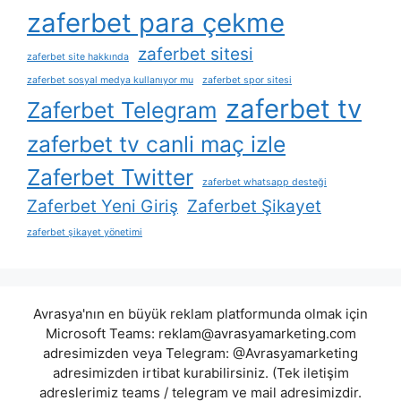
zaferbet para çekme
zaferbet sitesi
zaferbet site hakkında
zaferbet sosyal medya kullanıyor mu
zaferbet spor sitesi
zaferbet tv
Zaferbet Telegram
zaferbet tv canli maç izle
Zaferbet Twitter
zaferbet whatsapp desteği
Zaferbet Yeni Giriş
Zaferbet Şikayet
zaferbet şikayet yönetimi
Avrasya'nın en büyük reklam platformunda olmak için
Microsoft Teams:
reklam@avrasyamarketing.com
adresimizden veya Telegram: @Avrasyamarketing
adresimizden irtibat kurabilirsiniz. (Tek iletişim
adreslerimiz teams / telegram ve mail adresimizdir.