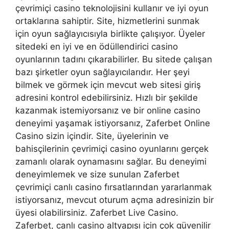
çevrimiçi casino teknolojisini kullanır ve iyi oyun
ortaklarına sahiptir. Site, hizmetlerini sunmak
için oyun sağlayıcısıyla birlikte çalışıyor. Üyeler
sitedeki en iyi ve en ödüllendirici casino
oyunlarının tadını çıkarabilirler. Bu sitede çalışan
bazı şirketler oyun sağlayıcılarıdır. Her şeyi
bilmek ve görmek için mevcut web sitesi giriş
adresini kontrol edebilirsiniz. Hızlı bir şekilde
kazanmak istemiyorsanız ve bir online casino
deneyimi yaşamak istiyorsanız, Zaferbet Online
Casino sizin içindir. Site, üyelerinin ve
bahisçilerinin çevrimiçi casino oyunlarını gerçek
zamanlı olarak oynamasını sağlar. Bu deneyimi
deneyimlemek ve size sunulan Zaferbet
çevrimiçi canlı casino fırsatlarından yararlanmak
istiyorsanız, mevcut oturum açma adresinizin bir
üyesi olabilirsiniz. Zaferbet Live Casino.
Zaferbet, canlı casino altyapısı için çok güvenilir