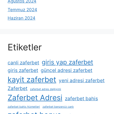
Ağustos 2024
Temmuz 2024
Haziran 2024
Etiketler
giris yap zaferbet
canli zaferbet
giris zaferbet
güncel adresi zaferbet
kayit zaferbet
yeni adresi zaferbet
Zaferbet
zaferbet adres değişimi
Zaferbet Adresi
zaferbet bahis
zaferbet bahis hizmetleri
zaferbet benzersiz canlı