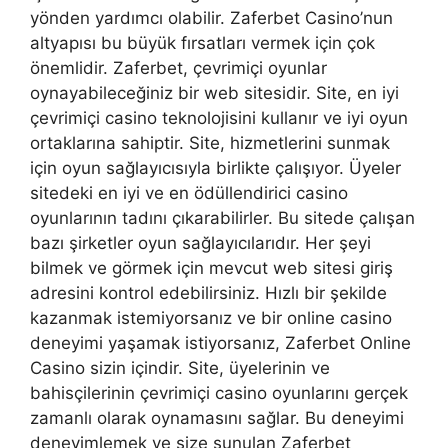
yönden yardımcı olabilir. Zaferbet Casino’nun
altyapısı bu büyük fırsatları vermek için çok
önemlidir. Zaferbet, çevrimiçi oyunlar
oynayabileceğiniz bir web sitesidir. Site, en iyi
çevrimiçi casino teknolojisini kullanır ve iyi oyun
ortaklarına sahiptir. Site, hizmetlerini sunmak
için oyun sağlayıcısıyla birlikte çalışıyor. Üyeler
sitedeki en iyi ve en ödüllendirici casino
oyunlarının tadını çıkarabilirler. Bu sitede çalışan
bazı şirketler oyun sağlayıcılarıdır. Her şeyi
bilmek ve görmek için mevcut web sitesi giriş
adresini kontrol edebilirsiniz. Hızlı bir şekilde
kazanmak istemiyorsanız ve bir online casino
deneyimi yaşamak istiyorsanız, Zaferbet Online
Casino sizin içindir. Site, üyelerinin ve
bahisçilerinin çevrimiçi casino oyunlarını gerçek
zamanlı olarak oynamasını sağlar. Bu deneyimi
deneyimlemek ve size sunulan Zaferbet