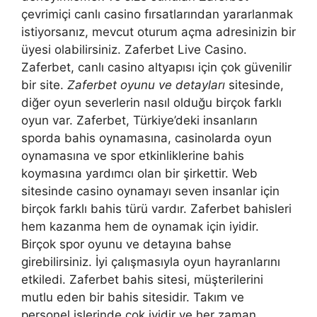
çevrimiçi canlı casino fırsatlarından yararlanmak
istiyorsanız, mevcut oturum açma adresinizin bir
üyesi olabilirsiniz. Zaferbet Live Casino.
Zaferbet, canlı casino altyapısı için çok güvenilir
bir site.
Zaferbet oyunu ve detayları
sitesinde,
diğer oyun severlerin nasıl olduğu birçok farklı
oyun var. Zaferbet, Türkiye’deki insanların
sporda bahis oynamasına, casinolarda oyun
oynamasına ve spor etkinliklerine bahis
koymasına yardımcı olan bir şirkettir. Web
sitesinde casino oynamayı seven insanlar için
birçok farklı bahis türü vardır. Zaferbet bahisleri
hem kazanma hem de oynamak için iyidir.
Birçok spor oyunu ve detayına bahse
girebilirsiniz. İyi çalışmasıyla oyun hayranlarını
etkiledi. Zaferbet bahis sitesi, müşterilerini
mutlu eden bir bahis sitesidir. Takım ve
personel işlerinde çok iyidir ve her zaman