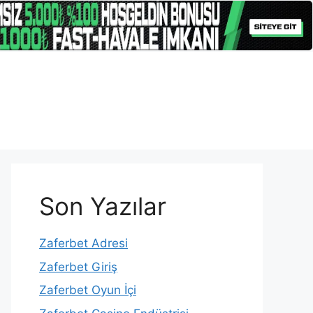
Son Yazılar
Zaferbet Adresi
Zaferbet Giriş
Zaferbet Oyun İçi