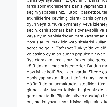
bahis oynayabilirsiniz. Çevrimiçi bahis, fu
farklı spor etkinliklerine bahis yapmanızı
seçim yapabilirsiniz. Futbol, basketbol, te
etkinliklerine çevrimiçi olarak bahis oynaya
oyun veya turnuva oynamayı veya izlemey
seçin, canlı sporlara bahis oynayabilir ve 
veya oyun bahislerinden para kazanmanızı s
bonusları bulmak için web sitelerini kulla
adresine gelin. Zaferbet Türkiye’de ve di
ve casino oyunları sunan popüler bir web s
üye olarak katılmalısınız. Bazen site gerçe
kötü davranılmasını istemezler. Bu durumda
bazı iyi ve kötü özellikleri vardır. Sitede
bahis yapmaktan ibaret değildir, aynı za
bölümü de bulunmaktadır. İstedikleri tüm bi
girmelisiniz. Ayrıca iletişim bilgileriniz de 
gerekmektedir. Bilginin ihtiyaç duyduğu 
erişime ihtiyacınız var. Kişisel bilgileriniz