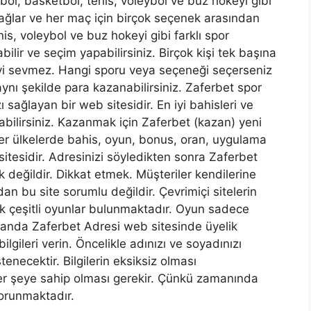
tbol, basketbol, tenis, voleybol ve buz hokeyi gibi
 sağlar ve her maç için birçok seçenek arasından
nis, voleybol ve buz hokeyi gibi farklı spor
bilir ve seçim yapabilirsiniz. Birçok kişi tek başına
i sevmez. Hangi sporu veya seçeneği seçerseniz
aynı şekilde para kazanabilirsiniz. Zaferbet spor
ağlayan bir web sitesidir. En iyi bahisleri ve
nabilirsiniz. Kazanmak için Zaferbet (kazan) yeni
ğer ülkelerde bahis, oyun, bonus, oran, uygulama
itesidir. Adresinizi söyledikten sonra Zaferbet
k değildir. Dikkat etmek. Müşteriler kendilerine
n bu site sorumlu değildir. Çevrimiçi sitelerin
 çok çeşitli oyunlar bulunmaktadır. Oyun sadece
manda Zaferbet Adresi web sitesinde üyelik
lgileri verin. Öncelikle adınızı ve soyadınızı
istenecektir. Bilgilerin eksiksiz olması
her şeye sahip olması gerekir. Çünkü zamanında
 korunmaktadır.