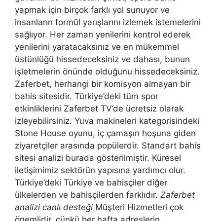
yapmak için birçok farklı yol sunuyor ve
insanların formül yarışlarını izlemek istemelerini
sağlıyor. Her zaman yenilerini kontrol ederek
yenilerini yaratacaksınız ve en mükemmel
üstünlüğü hissedeceksiniz ve dahası, bunun
işletmelerin önünde olduğunu hissedeceksiniz.
Zaferbet, herhangi bir komisyon almayan bir
bahis sitesidir. Türkiye’deki tüm spor
etkinliklerini Zaferbet TV’de ücretsiz olarak
izleyebilirsiniz. Yuva makineleri kategorisindeki
Stone House oyunu, iç çamaşırı hoşuna giden
ziyaretçiler arasında popülerdir. Standart bahis
sitesi analizi burada gösterilmiştir. Küresel
iletişimimiz sektörün yapısına yardımcı olur.
Türkiye’deki Türkiye ve bahisçiler diğer
ülkelerden ve bahisçilerden farklıdır.
Zaferbet
analizi canlı desteği
Müşteri Hizmetleri çok
önemlidir, çünkü her hafta adreslerin