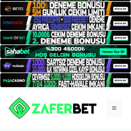
İçeriğe
atla
Menü