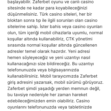
başlayabilir. Zaferbet oyunu ve canlı casino
sitesinde ne kadar para koyabileceğinizi
düşünmelisiniz. Türk casino siteleri, her bir
bloktan sonra tıp ile ilgili sorunları olan casino
sitelerine sahip. İster bahis veya casino oyunları
olun, tüm içeriği mobil cihazlarla uyumlu, normal
koşullar altında kullanabiliriz, CTK yönetimi
sırasında normal koşullar altında güncellenen
adresler temel olarak hazırdır. Yeni adresi
hemen söyleyeceğiz ve yeni uzantıyı nasıl
kullanacağınızı size bildireceğiz. Bu uzantıyı
telefonunuzda veya bilgisayarınızda
kullanabilirsiniz. Mobil tarayıcımızda Zaferbet
giriş adresini yazarsak, mobil sürümü görüyoruz.
Zaferbet şimdi yaşadığı yerden memnun değil,
bu tavsiye nedeniyle her zaman hareket
edebileceğimizden emin olabiliriz. Casino
oyunlarını telefonunuzda veya tabletinizde