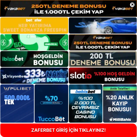
×
ZAFERBET GİRİŞ İÇİN TIKLAYINIZ!