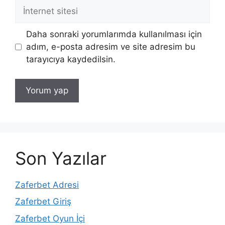
İnternet
sitesi
Daha sonraki yorumlarımda kullanılması için
adım, e-posta adresim ve site adresim bu
tarayıcıya kaydedilsin.
Son Yazılar
Zaferbet Adresi
Zaferbet Giriş
Zaferbet Oyun İçi