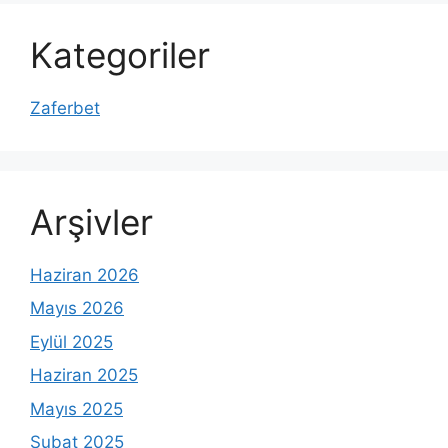
Kategoriler
Zaferbet
Arşivler
Haziran 2026
Mayıs 2026
Eylül 2025
Haziran 2025
Mayıs 2025
Şubat 2025