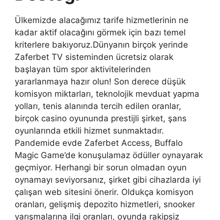
Ülkemizde alacağımız tarife hizmetlerinin ne
kadar aktif olacağını görmek için bazı temel
kriterlere bakıyoruz.Dünyanın birçok yerinde
Zaferbet TV sisteminden ücretsiz olarak
başlayan tüm spor aktivitelerinden
yararlanmaya hazır olun! Son derece düşük
komisyon miktarları, teknolojik mevduat yapma
yolları, tenis alanında tercih edilen oranlar,
birçok casino oyununda prestijli şirket, şans
oyunlarında etkili hizmet sunmaktadır.
Pandemide evde Zaferbet Access, Buffalo
Magic Game’de konuşulamaz ödüller oynayarak
geçmiyor. Herhangi bir sorun olmadan oyun
oynamayı seviyorsanız, şirket gibi cihazlarda iyi
çalışan web sitesini önerir. Oldukça komisyon
oranları, gelişmiş depozito hizmetleri, snooker
yarışmalarına ilgi oranları, oyunda rakipsiz