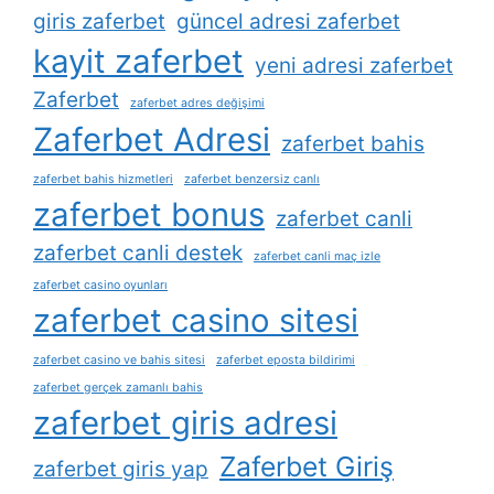
giris zaferbet
güncel adresi zaferbet
kayit zaferbet
yeni adresi zaferbet
Zaferbet
zaferbet adres değişimi
Zaferbet Adresi
zaferbet bahis
zaferbet bahis hizmetleri
zaferbet benzersiz canlı
zaferbet bonus
zaferbet canli
zaferbet canli destek
zaferbet canli maç izle
zaferbet casino oyunları
zaferbet casino sitesi
zaferbet casino ve bahis sitesi
zaferbet eposta bildirimi
zaferbet gerçek zamanlı bahis
zaferbet giris adresi
Zaferbet Giriş
zaferbet giris yap