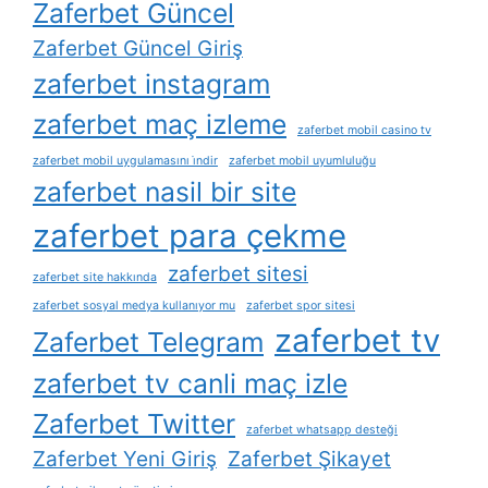
Zaferbet Güncel
Zaferbet Güncel Giriş
zaferbet instagram
zaferbet maç izleme
zaferbet mobil casino tv
zaferbet mobil uygulamasını i̇ndir
zaferbet mobil uyumluluğu
zaferbet nasil bir site
zaferbet para çekme
zaferbet sitesi
zaferbet site hakkında
zaferbet sosyal medya kullanıyor mu
zaferbet spor sitesi
zaferbet tv
Zaferbet Telegram
zaferbet tv canli maç izle
Zaferbet Twitter
zaferbet whatsapp desteği
Zaferbet Yeni Giriş
Zaferbet Şikayet