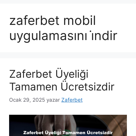
zaferbet mobil
uygulamasını i̇ndir
Zaferbet Üyeliği
Tamamen Ücretsizdir
Ocak 29, 2025
yazar
Zaferbet