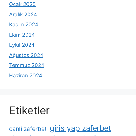
Ocak 2025
Aralık 2024
Kasım 2024
Ekim 2024
Eylül 2024
Ağustos 2024
Temmuz 2024
Haziran 2024
Etiketler
giris yap zaferbet
canli zaferbet