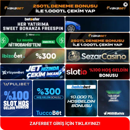
×
ZAFERBET GİRİŞ İÇİN TIKLAYINIZ!