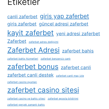
Etiketler
giris yap zaferbet
canli zaferbet
giris zaferbet
güncel adresi zaferbet
kayit zaferbet
yeni adresi zaferbet
Zaferbet
zaferbet adres değişimi
Zaferbet Adresi
zaferbet bahis
zaferbet bahis hizmetleri
zaferbet benzersiz canlı
zaferbet bonus
zaferbet canli
zaferbet canli destek
zaferbet canli maç izle
zaferbet casino oyunları
zaferbet casino sitesi
zaferbet casino ve bahis sitesi
zaferbet eposta bildirimi
zaferbet gerçek zamanlı bahis