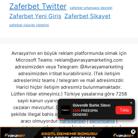
Zaferbet Twitter
zaferbet whatsapp desteği
Zaferbet Yeni Giriş
Zaferbet Şikayet
zaferbet şikayet yönetimi
Avrasya'nın en büyük reklam platformunda olmak için
Microsoft Teams:
reklam@avrasyamarketing.com
adresimizden veya Telegram: @Avrasyamarketing
adresimizden irtibat kurabilirsiniz. (Tek iletişim
adreslerimiz teams / telegram ve mail adresimizdir.
Harici hiçbir iletişim adresimiz bulunmamaktadır.
Lütfen itibar etmeyiniz.) Türkiye yasalarına göre 7258
sayılı kanun uyarınca yasa dışı bahis oynamanın
cezaları mevcuttur. Şu an bulunduğunuz site hiç bir
şekilde illegal bahis oyunları oynatmıyor ve oynamaya
aracı olmuyordur.
hanedanbet
|
benimbahis
|
galabetuyeol
|
purplebet
|
bahisen
|
royalbahis
|
×
wolbet
|
betsortiegit
"