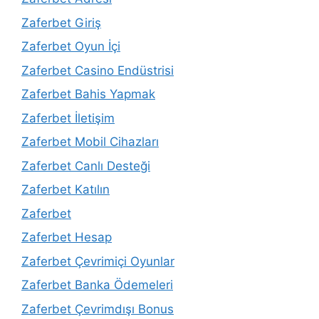
Zaferbet Giriş
Zaferbet Oyun İçi
Zaferbet Casino Endüstrisi
Zaferbet Bahis Yapmak
Zaferbet İletişim
Zaferbet Mobil Cihazları
Zaferbet Canlı Desteği
Zaferbet Katılın
Zaferbet
Zaferbet Hesap
Zaferbet Çevrimiçi Oyunlar
Zaferbet Banka Ödemeleri
Zaferbet Çevrimdışı Bonus