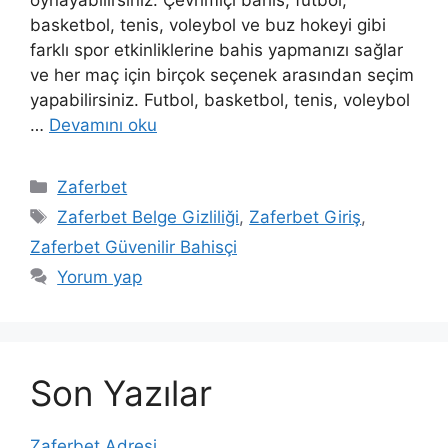
oynayabilirsiniz. Çevrimiçi bahis, futbol,
basketbol, tenis, voleybol ve buz hokeyi gibi
farklı spor etkinliklerine bahis yapmanızı sağlar
ve her maç için birçok seçenek arasından seçim
yapabilirsiniz. Futbol, basketbol, tenis, voleybol
…
Devamını oku
Kategoriler
Zaferbet
Etiketler
Zaferbet Belge Gizliliği
,
Zaferbet Giriş
,
Zaferbet Güvenilir Bahisçi
Yorum yap
Son Yazılar
Zaferbet Adresi