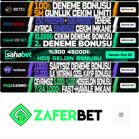
İçeriğe
atla
Menü