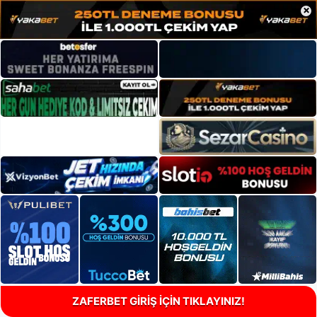
×
ZAFERBET GİRİŞ İÇİN TIKLAYINIZ!