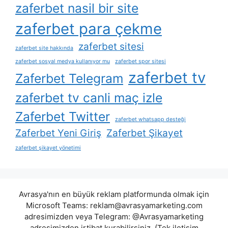
zaferbet nasil bir site
zaferbet para çekme
zaferbet sitesi
zaferbet site hakkında
zaferbet sosyal medya kullanıyor mu
zaferbet spor sitesi
zaferbet tv
Zaferbet Telegram
zaferbet tv canli maç izle
Zaferbet Twitter
zaferbet whatsapp desteği
Zaferbet Yeni Giriş
Zaferbet Şikayet
zaferbet şikayet yönetimi
Avrasya'nın en büyük reklam platformunda olmak için
Microsoft Teams:
reklam@avrasyamarketing.com
adresimizden veya Telegram: @Avrasyamarketing
adresimizden irtibat kurabilirsiniz. (Tek iletişim