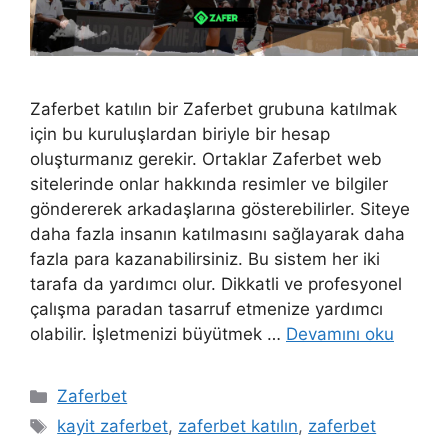
Zaferbet katılın bir Zaferbet grubuna katılmak
için bu kuruluşlardan biriyle bir hesap
oluşturmanız gerekir. Ortaklar Zaferbet web
sitelerinde onlar hakkında resimler ve bilgiler
göndererek arkadaşlarına gösterebilirler. Siteye
daha fazla insanın katılmasını sağlayarak daha
fazla para kazanabilirsiniz. Bu sistem her iki
tarafa da yardımcı olur. Dikkatli ve profesyonel
çalışma paradan tasarruf etmenize yardımcı
olabilir. İşletmenizi büyütmek …
Devamını oku
Kategoriler
Zaferbet
Etiketler
kayit zaferbet
,
zaferbet katılın
,
zaferbet