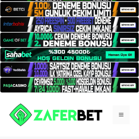
İçeriğe
atla
Menü