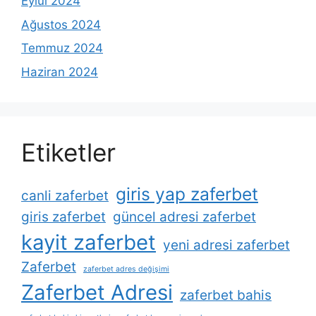
Eylül 2024
Ağustos 2024
Temmuz 2024
Haziran 2024
Etiketler
giris yap zaferbet
canli zaferbet
giris zaferbet
güncel adresi zaferbet
kayit zaferbet
yeni adresi zaferbet
Zaferbet
zaferbet adres değişimi
Zaferbet Adresi
zaferbet bahis