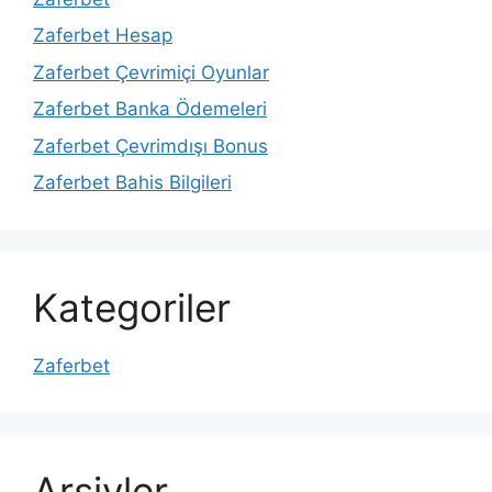
Zaferbet Hesap
Zaferbet Çevrimiçi Oyunlar
Zaferbet Banka Ödemeleri
Zaferbet Çevrimdışı Bonus
Zaferbet Bahis Bilgileri
Kategoriler
Zaferbet
Arşivler