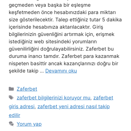
geçmeden veya başka bir eşleşme
keşfetmeden önce hesabınızdaki para miktarı
size gösterilecektir. Talep ettiğiniz tutar 5 dakika
içerisinde hesabınıza aktarılacaktır. Giriş
bilgilerinizin güvenliğini artırmak için, erişmek
istediğiniz web sitesindeki yorumların
güvenilirliğini doğrulayabilirsiniz. Zaferbet bu
duruma inancı tamdır. Zaferbet para kazanmak
nispeten basittir ancak kazançlarınızı doğru bir
şekilde takip …
Devamını oku
Kategoriler
Zaferbet
Etiketler
zaferbet bilgilerinizi koruyor mu
,
zaferbet
giris adresi
,
zaferbet yeni adresi nasıl takip
edilir
Yorum yap