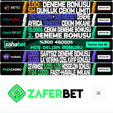
İçeriğe
atla
Menü