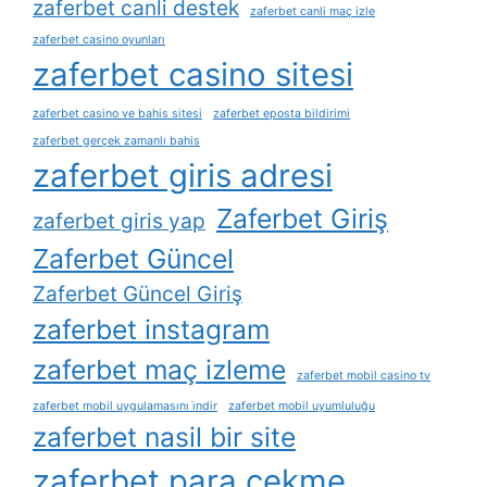
zaferbet canli destek
zaferbet canli maç izle
zaferbet casino oyunları
zaferbet casino sitesi
zaferbet casino ve bahis sitesi
zaferbet eposta bildirimi
zaferbet gerçek zamanlı bahis
zaferbet giris adresi
Zaferbet Giriş
zaferbet giris yap
Zaferbet Güncel
Zaferbet Güncel Giriş
zaferbet instagram
zaferbet maç izleme
zaferbet mobil casino tv
zaferbet mobil uygulamasını i̇ndir
zaferbet mobil uyumluluğu
zaferbet nasil bir site
zaferbet para çekme