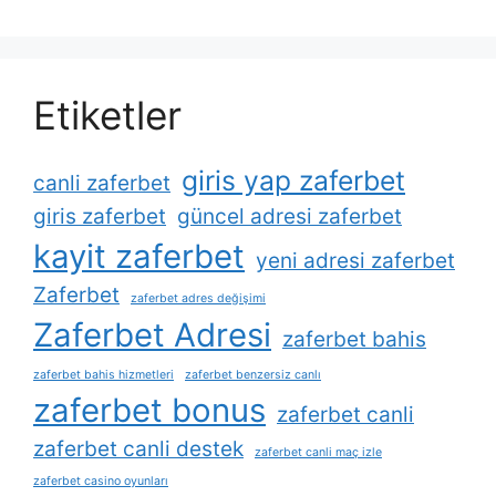
Etiketler
giris yap zaferbet
canli zaferbet
giris zaferbet
güncel adresi zaferbet
kayit zaferbet
yeni adresi zaferbet
Zaferbet
zaferbet adres değişimi
Zaferbet Adresi
zaferbet bahis
zaferbet bahis hizmetleri
zaferbet benzersiz canlı
zaferbet bonus
zaferbet canli
zaferbet canli destek
zaferbet canli maç izle
zaferbet casino oyunları