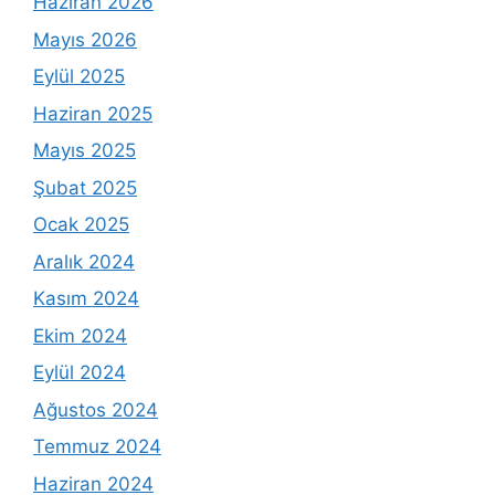
Haziran 2026
Mayıs 2026
Eylül 2025
Haziran 2025
Mayıs 2025
Şubat 2025
Ocak 2025
Aralık 2024
Kasım 2024
Ekim 2024
Eylül 2024
Ağustos 2024
Temmuz 2024
Haziran 2024