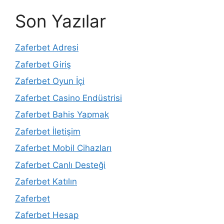
Son Yazılar
Zaferbet Adresi
Zaferbet Giriş
Zaferbet Oyun İçi
Zaferbet Casino Endüstrisi
Zaferbet Bahis Yapmak
Zaferbet İletişim
Zaferbet Mobil Cihazları
Zaferbet Canlı Desteği
Zaferbet Katılın
Zaferbet
Zaferbet Hesap