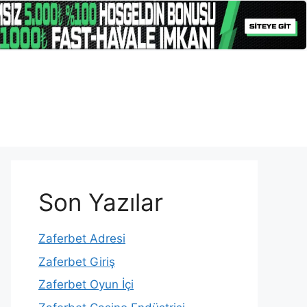
Son Yazılar
Zaferbet Adresi
Zaferbet Giriş
Zaferbet Oyun İçi