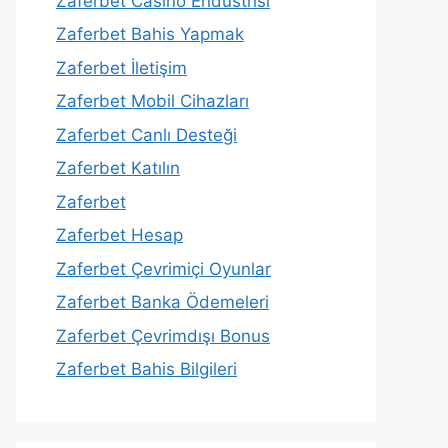
Zaferbet Casino Endüstrisi
Zaferbet Bahis Yapmak
Zaferbet İletişim
Zaferbet Mobil Cihazları
Zaferbet Canlı Desteği
Zaferbet Katılın
Zaferbet
Zaferbet Hesap
Zaferbet Çevrimiçi Oyunlar
Zaferbet Banka Ödemeleri
Zaferbet Çevrimdışı Bonus
Zaferbet Bahis Bilgileri