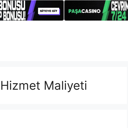
 Hizmet Maliyeti