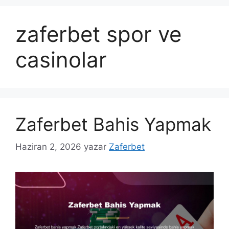
zaferbet spor ve
casinolar
Zaferbet Bahis Yapmak
Haziran 2, 2026
yazar
Zaferbet