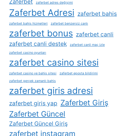
Zaferbet
zaferbet adres değişimi
Zaferbet Adresi
zaferbet bahis
zaferbet bahis hizmetleri
zaferbet benzersiz canlı
zaferbet bonus
zaferbet canli
zaferbet canli destek
zaferbet canli maç izle
zaferbet casino oyunları
zaferbet casino sitesi
zaferbet casino ve bahis sitesi
zaferbet eposta bildirimi
zaferbet gerçek zamanlı bahis
zaferbet giris adresi
Zaferbet Giriş
zaferbet giris yap
Zaferbet Güncel
Zaferbet Güncel Giriş
zaferbet instagram