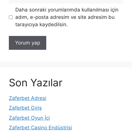
sitesi
Daha sonraki yorumlarımda kullanılması için
adım, e-posta adresim ve site adresim bu
tarayıcıya kaydedilsin.
Son Yazılar
Zaferbet Adresi
Zaferbet Giriş
Zaferbet Oyun İçi
Zaferbet Casino Endüstrisi