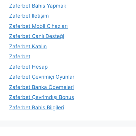
Zaferbet Bahis Yapmak
Zaferbet İletişim
Zaferbet Mobil Cihazları
Zaferbet Canlı Desteği
Zaferbet Katılın
Zaferbet
Zaferbet Hesap
Zaferbet Çevrimiçi Oyunlar
Zaferbet Banka Ödemeleri
Zaferbet Çevrimdışı Bonus
Zaferbet Bahis Bilgileri