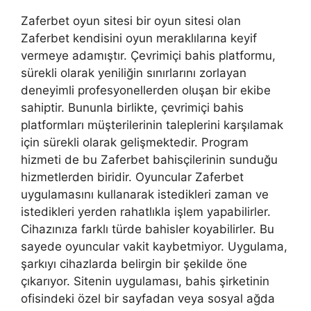
Zaferbet oyun sitesi bir oyun sitesi olan
Zaferbet kendisini oyun meraklılarına keyif
vermeye adamıştır. Çevrimiçi bahis platformu,
sürekli olarak yeniliğin sınırlarını zorlayan
deneyimli profesyonellerden oluşan bir ekibe
sahiptir. Bununla birlikte, çevrimiçi bahis
platformları müşterilerinin taleplerini karşılamak
için sürekli olarak gelişmektedir. Program
hizmeti de bu Zaferbet bahisçilerinin sunduğu
hizmetlerden biridir. Oyuncular Zaferbet
uygulamasını kullanarak istedikleri zaman ve
istedikleri yerden rahatlıkla işlem yapabilirler.
Cihazınıza farklı türde bahisler koyabilirler. Bu
sayede oyuncular vakit kaybetmiyor. Uygulama,
şarkıyı cihazlarda belirgin bir şekilde öne
çıkarıyor. Sitenin uygulaması, bahis şirketinin
ofisindeki özel bir sayfadan veya sosyal ağda