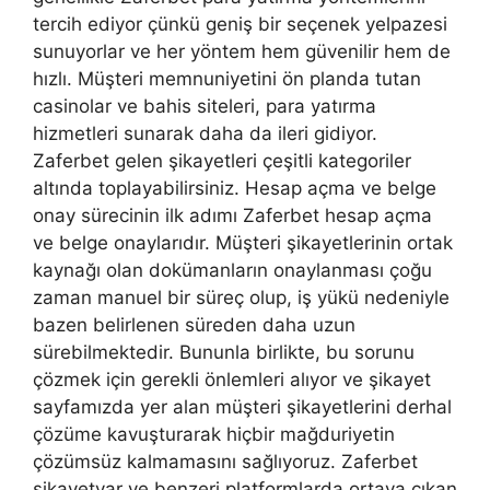
tercih ediyor çünkü geniş bir seçenek yelpazesi
sunuyorlar ve her yöntem hem güvenilir hem de
hızlı. Müşteri memnuniyetini ön planda tutan
casinolar ve bahis siteleri, para yatırma
hizmetleri sunarak daha da ileri gidiyor.
Zaferbet gelen şikayetleri çeşitli kategoriler
altında toplayabilirsiniz. Hesap açma ve belge
onay sürecinin ilk adımı Zaferbet hesap açma
ve belge onaylarıdır. Müşteri şikayetlerinin ortak
kaynağı olan dokümanların onaylanması çoğu
zaman manuel bir süreç olup, iş yükü nedeniyle
bazen belirlenen süreden daha uzun
sürebilmektedir. Bununla birlikte, bu sorunu
çözmek için gerekli önlemleri alıyor ve şikayet
sayfamızda yer alan müşteri şikayetlerini derhal
çözüme kavuşturarak hiçbir mağduriyetin
çözümsüz kalmamasını sağlıyoruz. Zaferbet
şikayetvar ve benzeri platformlarda ortaya çıkan