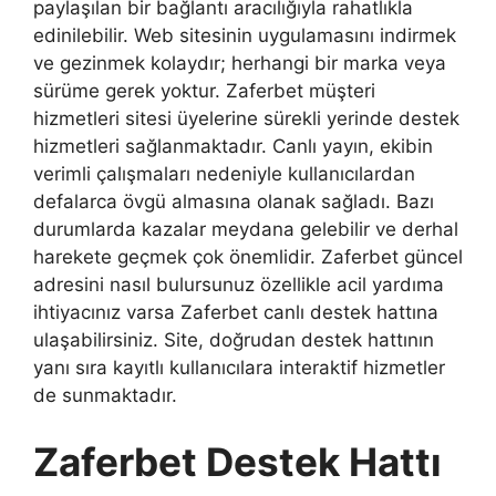
paylaşılan bir bağlantı aracılığıyla rahatlıkla
edinilebilir. Web sitesinin uygulamasını indirmek
ve gezinmek kolaydır; herhangi bir marka veya
sürüme gerek yoktur. Zaferbet müşteri
hizmetleri sitesi üyelerine sürekli yerinde destek
hizmetleri sağlanmaktadır. Canlı yayın, ekibin
verimli çalışmaları nedeniyle kullanıcılardan
defalarca övgü almasına olanak sağladı. Bazı
durumlarda kazalar meydana gelebilir ve derhal
harekete geçmek çok önemlidir. Zaferbet güncel
adresini nasıl bulursunuz özellikle acil yardıma
ihtiyacınız varsa Zaferbet canlı destek hattına
ulaşabilirsiniz. Site, doğrudan destek hattının
yanı sıra kayıtlı kullanıcılara interaktif hizmetler
de sunmaktadır.
Zaferbet Destek Hattı