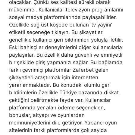
olacaklar. Çünkü ses kalitesi sürekli olarak
mükemmel. Kullanıcılar televizyon programlarını
sosyal medya platformlarında paylaşabilirler.
Özellikle sağ üst köşede bulunan ‘tv yayını’
etiketli seçeneğe tıklayın. Bu şikayetler
genellikle kullanıcı geri bildirimleri yoluyla iletilir.
Eski bahisçiler deneyimlerini diğer kullanıcılarla
paylaşırlar. Bu özellik daha güvenli ve emniyetli
bir şekilde giriş yapmanızı sağlar. Bu bağlamda
farklı çevrimiçi platformlar Zaferbet gelen
şikayetleri araştırmak için internetten
yararlanmaktadır. Bu konudaki olumlu geri
bildirimlerin özellikle Türkiye pazarında dikkat
çektiğini belirtmekte fayda var. Kullanıcılar
platformda yer alan ödeme seçenekleri,
bonuslar, altyapı ve oyunlardan
memnuniyetlerini dile getiriyor. Yabancı oyun
sitelerinin farklı platformlarda çok sayıda