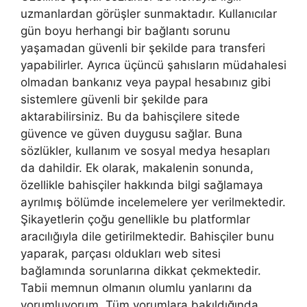
uzmanlardan görüşler sunmaktadır. Kullanıcılar
gün boyu herhangi bir bağlantı sorunu
yaşamadan güvenli bir şekilde para transferi
yapabilirler. Ayrıca üçüncü şahısların müdahalesi
olmadan bankanız veya paypal hesabınız gibi
sistemlere güvenli bir şekilde para
aktarabilirsiniz. Bu da bahisçilere sitede
güvence ve güven duygusu sağlar. Buna
sözlükler, kullanım ve sosyal medya hesapları
da dahildir. Ek olarak, makalenin sonunda,
özellikle bahisçiler hakkında bilgi sağlamaya
ayrılmış bölümde incelemelere yer verilmektedir.
Şikayetlerin çoğu genellikle bu platformlar
aracılığıyla dile getirilmektedir. Bahisçiler bunu
yaparak, parçası oldukları web sitesi
bağlamında sorunlarına dikkat çekmektedir.
Tabii memnun olmanın olumlu yanlarını da
yorumluyorum. Tüm yorumlara bakıldığında