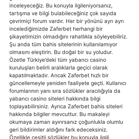
inceleyeceğiz. Bu konuyla ilgileniyorsanız,
tartışma ve bilgi bulabileceğiniz çok sayıda
çevrimiçi forum vardır. Her bir yönünü ayrı ayrı
incelediğimizde Zaferbet herhangi bir
şikayetimizin olmadığını rahatlıkla söyleyebiliriz.
Şu anda tüm bahis sitelerinin kullanılamıyor
olmasını eleştirin. Bu doğal bir su yoludur.
Özetle Türkiye’deki tüm yabancı casino
kuruluşları belirli aralıklarla geçici olarak
kapatılmaktadır. Ancak Zaferbet hızlı bir
güncellemeyle yeniden faaliyete geçti. Kullanıcı
forumlarının yanı sıra sözlükler aracılığıyla da
yabancı casino siteleri hakkında bilgi
toplayabilirsiniz. Ayrıca Zaferbet bahis siteleri
hakkında bilgiler mevcuttur. Bu makaleyi
okumaya zaman ayırırsanız çoğunlukla olumlu
geri bildirimler aldığını fark edeceksiniz.
Özellikle çeşitli sözlükler bu konuyla ilgili