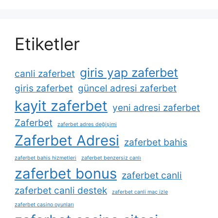
Etiketler
giris yap zaferbet
canli zaferbet
giris zaferbet
güncel adresi zaferbet
kayit zaferbet
yeni adresi zaferbet
Zaferbet
zaferbet adres değişimi
Zaferbet Adresi
zaferbet bahis
zaferbet bahis hizmetleri
zaferbet benzersiz canlı
zaferbet bonus
zaferbet canli
zaferbet canli destek
zaferbet canli maç izle
zaferbet casino oyunları