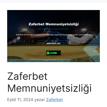
Zaferbet
Memnuniyetsizliği
Eylül 11, 2024
yazar
Zaferbet