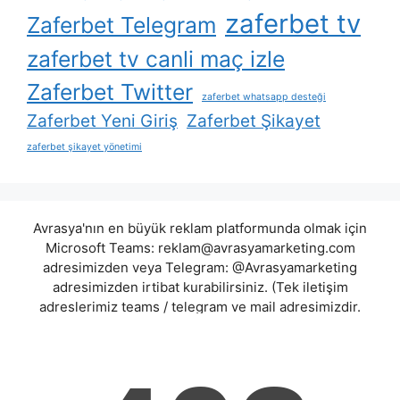
zaferbet tv
Zaferbet Telegram
zaferbet tv canli maç izle
Zaferbet Twitter
zaferbet whatsapp desteği
Zaferbet Yeni Giriş
Zaferbet Şikayet
zaferbet şikayet yönetimi
Avrasya'nın en büyük reklam platformunda olmak için
Microsoft Teams:
reklam@avrasyamarketing.com
adresimizden veya Telegram: @Avrasyamarketing
adresimizden irtibat kurabilirsiniz. (Tek iletişim
adreslerimiz teams / telegram ve mail adresimizdir.
Harici hiçbir iletişim adresimiz bulunmamaktadır.
Lütfen itibar etmeyiniz.) Türkiye yasalarına göre 7258
sayılı kanun uyarınca yasa dışı bahis oynamanın
cezaları mevcuttur. Şu an bulunduğunuz site hiç bir