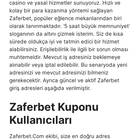
casino ve yasal hizmetler sunuyoruz. Hızlı ve
kolay bir para kazanma yöntemi sağlayan
Zaferbet, popüler eğlence mekanlarından biri
olarak tanınmaktadır. ‘5 saat büyük memnuniyet’
sloganının da altını çizmek isterim. Siz de kısa
sürede oldukça iyi ve tatmin edici bir hizmet
alabilirsiniz. Erişilebilirlik ile ilgili bir sorun olması
muhtemeldir. Mevcut iş adresiniz beklemeye
alınabilir veya iptal edilebilir. Bu senaryoda yeni
adresinizi ve mevcut adresinizi bilmeniz
gerekecektir. Ayrıca güncel ve aktif Zaferbet
giriş adresleri aşağıda verilmiştir.
Zaferbet Kuponu
Kullanıcıları
Zaferbet.Com ekibi, size en doğru adres