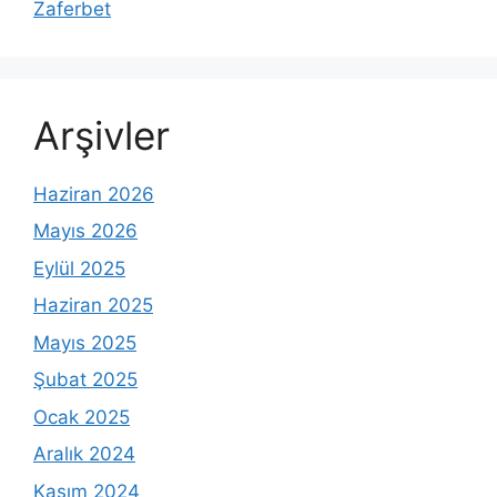
Zaferbet
Arşivler
Haziran 2026
Mayıs 2026
Eylül 2025
Haziran 2025
Mayıs 2025
Şubat 2025
Ocak 2025
Aralık 2024
Kasım 2024