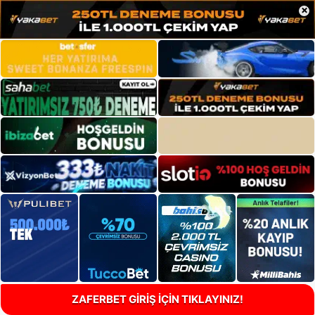
×
ZAFERBET GİRİŞ İÇİN TIKLAYINIZ!