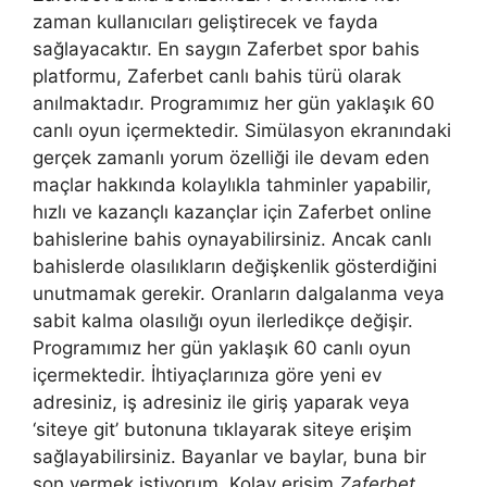
zaman kullanıcıları geliştirecek ve fayda
sağlayacaktır. En saygın Zaferbet spor bahis
platformu, Zaferbet canlı bahis türü olarak
anılmaktadır. Programımız her gün yaklaşık 60
canlı oyun içermektedir. Simülasyon ekranındaki
gerçek zamanlı yorum özelliği ile devam eden
maçlar hakkında kolaylıkla tahminler yapabilir,
hızlı ve kazançlı kazançlar için Zaferbet online
bahislerine bahis oynayabilirsiniz. Ancak canlı
bahislerde olasılıkların değişkenlik gösterdiğini
unutmamak gerekir. Oranların dalgalanma veya
sabit kalma olasılığı oyun ilerledikçe değişir.
Programımız her gün yaklaşık 60 canlı oyun
içermektedir. İhtiyaçlarınıza göre yeni ev
adresiniz, iş adresiniz ile giriş yaparak veya
‘siteye git’ butonuna tıklayarak siteye erişim
sağlayabilirsiniz. Bayanlar ve baylar, buna bir
son vermek istiyorum. Kolay erişim
Zaferbet