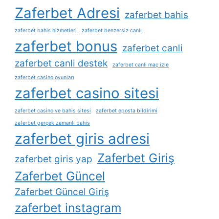
Zaferbet Adresi
zaferbet bahis
zaferbet bahis hizmetleri
zaferbet benzersiz canlı
zaferbet bonus
zaferbet canli
zaferbet canli destek
zaferbet canli maç izle
zaferbet casino oyunları
zaferbet casino sitesi
zaferbet casino ve bahis sitesi
zaferbet eposta bildirimi
zaferbet gerçek zamanlı bahis
zaferbet giris adresi
Zaferbet Giriş
zaferbet giris yap
Zaferbet Güncel
Zaferbet Güncel Giriş
zaferbet instagram