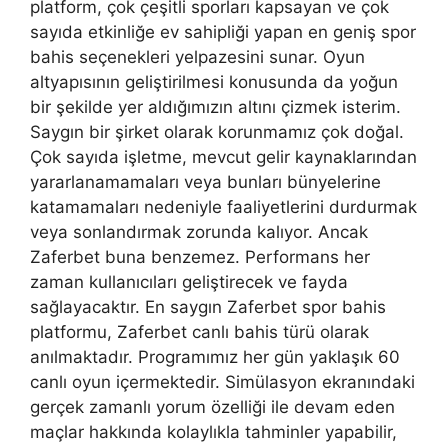
platform, çok çeşitli sporları kapsayan ve çok
sayıda etkinliğe ev sahipliği yapan en geniş spor
bahis seçenekleri yelpazesini sunar. Oyun
altyapısının geliştirilmesi konusunda da yoğun
bir şekilde yer aldığımızın altını çizmek isterim.
Saygın bir şirket olarak korunmamız çok doğal.
Çok sayıda işletme, mevcut gelir kaynaklarından
yararlanamamaları veya bunları bünyelerine
katamamaları nedeniyle faaliyetlerini durdurmak
veya sonlandırmak zorunda kalıyor. Ancak
Zaferbet buna benzemez. Performans her
zaman kullanıcıları geliştirecek ve fayda
sağlayacaktır. En saygın Zaferbet spor bahis
platformu, Zaferbet canlı bahis türü olarak
anılmaktadır. Programımız her gün yaklaşık 60
canlı oyun içermektedir. Simülasyon ekranındaki
gerçek zamanlı yorum özelliği ile devam eden
maçlar hakkında kolaylıkla tahminler yapabilir,