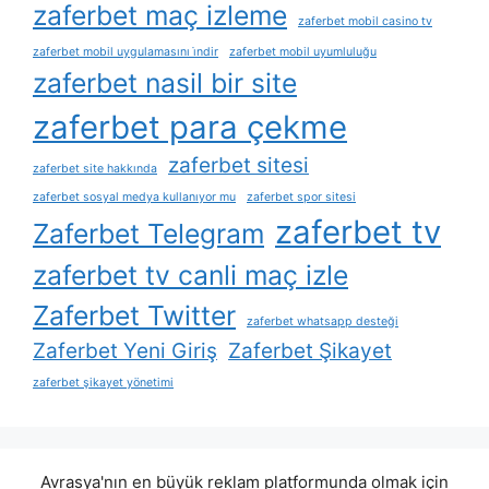
zaferbet maç izleme
zaferbet mobil casino tv
zaferbet mobil uygulamasını i̇ndir
zaferbet mobil uyumluluğu
zaferbet nasil bir site
zaferbet para çekme
zaferbet sitesi
zaferbet site hakkında
zaferbet sosyal medya kullanıyor mu
zaferbet spor sitesi
zaferbet tv
Zaferbet Telegram
zaferbet tv canli maç izle
Zaferbet Twitter
zaferbet whatsapp desteği
Zaferbet Yeni Giriş
Zaferbet Şikayet
zaferbet şikayet yönetimi
Avrasya'nın en büyük reklam platformunda olmak için