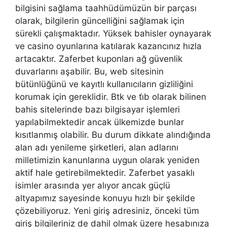
bilgisini sağlama taahhüdümüzün bir parçası
olarak, bilgilerin güncelliğini sağlamak için
sürekli çalışmaktadır. Yüksek bahisler oynayarak
ve casino oyunlarına katılarak kazancınız hızla
artacaktır. Zaferbet kuponları ağ güvenlik
duvarlarını aşabilir. Bu, web sitesinin
bütünlüğünü ve kayıtlı kullanıcıların gizliliğini
korumak için gereklidir. Btk ve ti̇b olarak bilinen
bahis sitelerinde bazı bilgisayar işlemleri
yapılabilmektedir ancak ülkemizde bunlar
kısıtlanmış olabilir. Bu durum dikkate alındığında
alan adı yenileme şirketleri, alan adlarını
milletimizin kanunlarına uygun olarak yeniden
aktif hale getirebilmektedir. Zaferbet yasaklı
isimler arasında yer alıyor ancak güçlü
altyapımız sayesinde konuyu hızlı bir şekilde
çözebiliyoruz. Yeni giriş adresiniz, önceki tüm
giriş bilgileriniz de dahil olmak üzere hesabınıza