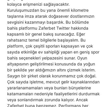
kolayca erişmenizi sağlayacaktır.
Kuruluşumuzdan bu yana önemli kilometre
taşlarına imza atarak doğasever dostlarımızın
sevgisini kazanmayı başardık. Bu bölümde
bahis platformu Zaferbet Twitter hakkında
kapsamlı bir genel bakış sunacağız. Eğer
rahatsanız temel bilgilerle başlayalım. Bu
platform, çok çeşitli sporları kapsayan ve çok
sayıda etkinliğe ev sahipliği yapan en geniş spor
bahis seçenekleri yelpazesini sunar. Oyun
altyapısının geliştirilmesi konusunda da yoğun
bir şekilde yer aldığımızın altını çizmek isterim.
Saygın bir şirket olarak korunmamız çok doğal.
Çok sayıda işletme, mevcut gelir kaynaklarından
yararlanamamaları veya bunları bünyelerine
katamamaları nedeniyle faaliyetlerini durdurmak
veya sonlandırmak zorunda kalıyor. Ancak
Zaferbet buna benzemez. Performans her