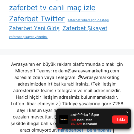
zaferbet tv canli maç izle
Zaferbet Twitter
zaferbet whatsapp desteği
Zaferbet Yeni Giriş
Zaferbet Şikayet
zaferbet şikayet yönetimi
Avrasya'nın en büyük reklam platformunda olmak için
Microsoft Teams:
reklam@avrasyamarketing.com
adresimizden veya Telegram: @Avrasyamarketing
adresimizden irtibat kurabilirsiniz. (Tek iletişim
adreslerimiz teams / telegram ve mail adresimizdir.
Harici hiçbir iletişim adresimiz bulunmamaktadır.
Lütfen itibar etmeyiniz.) Türkiye yasalarına göre 7258
sayılı kanun uyarınca yasa dışı bahis oynamanın
cezaları mevcuttur. Şu an bulunduğunuz site hiç bir
şekilde illegal bahis oyunları oynatmıyor ve oynamaya
aracı olmuyordur.
hanedanbet
|
benimbahis
|