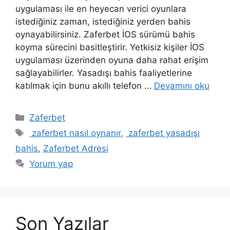
uygulaması ile en heyecan verici oyunlara
istediğiniz zaman, istediğiniz yerden bahis
oynayabilirsiniz. Zaferbet İOS sürümü bahis
koyma sürecini basitleştirir. Yetkisiz kişiler İOS
uygulaması üzerinden oyuna daha rahat erişim
sağlayabilirler. Yasadışı bahis faaliyetlerine
katılmak için bunu akıllı telefon …
Devamını oku
Kategoriler
Zaferbet
Etiketler
zaferbet nasıl oynanır
,
zaferbet yasadışı
bahis
,
Zaferbet Adresi
Yorum yap
Son Yazılar