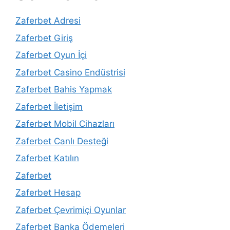
Zaferbet Adresi
Zaferbet Giriş
Zaferbet Oyun İçi
Zaferbet Casino Endüstrisi
Zaferbet Bahis Yapmak
Zaferbet İletişim
Zaferbet Mobil Cihazları
Zaferbet Canlı Desteği
Zaferbet Katılın
Zaferbet
Zaferbet Hesap
Zaferbet Çevrimiçi Oyunlar
Zaferbet Banka Ödemeleri