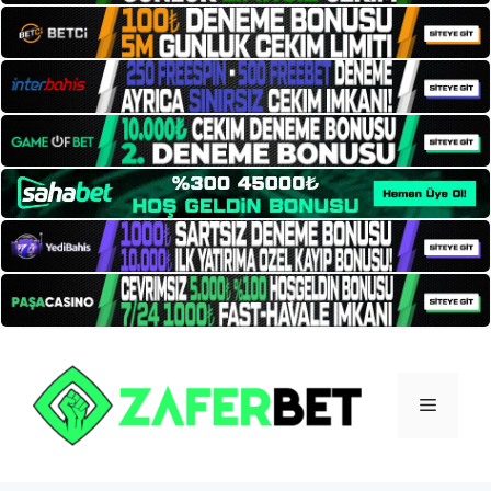
İçeriğe
atla
Menü