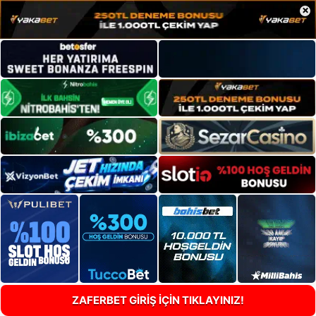
×
ZAFERBET GİRİŞ İÇİN TIKLAYINIZ!