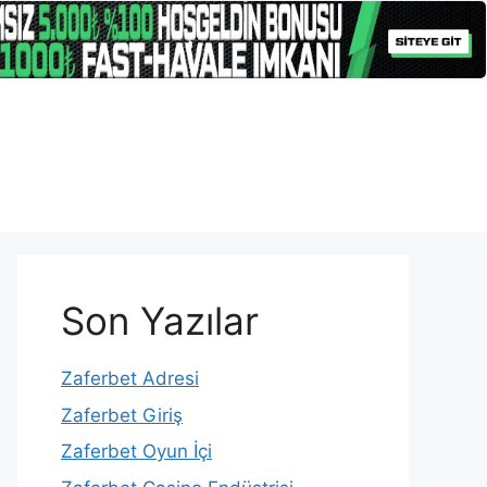
Son Yazılar
Zaferbet Adresi
Zaferbet Giriş
Zaferbet Oyun İçi