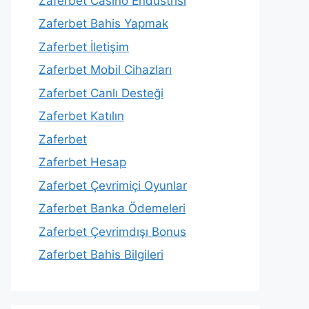
Zaferbet Casino Endüstrisi
Zaferbet Bahis Yapmak
Zaferbet İletişim
Zaferbet Mobil Cihazları
Zaferbet Canlı Desteği
Zaferbet Katılın
Zaferbet
Zaferbet Hesap
Zaferbet Çevrimiçi Oyunlar
Zaferbet Banka Ödemeleri
Zaferbet Çevrimdışı Bonus
Zaferbet Bahis Bilgileri