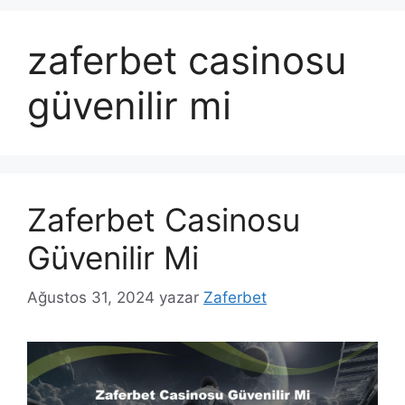
zaferbet casinosu
güvenilir mi
Zaferbet Casinosu
Güvenilir Mi
Ağustos 31, 2024
yazar
Zaferbet