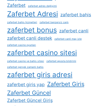
Zaferbet
zaferbet adres değişimi
Zaferbet Adresi
zaferbet bahis
zaferbet bahis hizmetleri
zaferbet benzersiz canlı
zaferbet bonus
zaferbet canli
zaferbet canli destek
zaferbet canli maç izle
zaferbet casino oyunları
zaferbet casino sitesi
zaferbet casino ve bahis sitesi
zaferbet eposta bildirimi
zaferbet gerçek zamanlı bahis
zaferbet giris adresi
Zaferbet Giriş
zaferbet giris yap
Zaferbet Güncel
Zaferbet Güncel Giriş