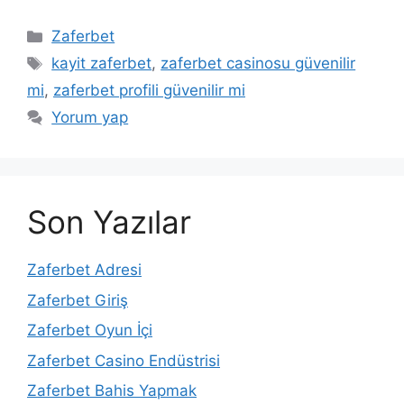
Kategoriler
Zaferbet
Etiketler
kayit zaferbet
,
zaferbet casinosu güvenilir
mi
,
zaferbet profili güvenilir mi
Yorum yap
Son Yazılar
Zaferbet Adresi
Zaferbet Giriş
Zaferbet Oyun İçi
Zaferbet Casino Endüstrisi
Zaferbet Bahis Yapmak