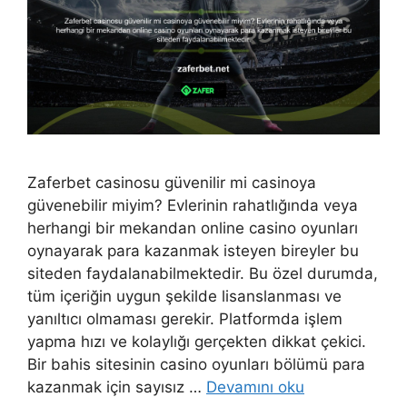
Zaferbet casinosu güvenilir mi casinoya
güvenebilir miyim? Evlerinin rahatlığında veya
herhangi bir mekandan online casino oyunları
oynayarak para kazanmak isteyen bireyler bu
siteden faydalanabilmektedir. Bu özel durumda,
tüm içeriğin uygun şekilde lisanslanması ve
yanıltıcı olmaması gerekir. Platformda işlem
yapma hızı ve kolaylığı gerçekten dikkat çekici.
Bir bahis sitesinin casino oyunları bölümü para
kazanmak için sayısız …
Devamını oku