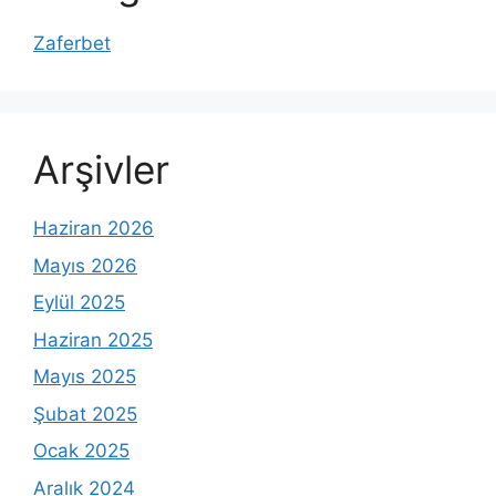
Zaferbet
Arşivler
Haziran 2026
Mayıs 2026
Eylül 2025
Haziran 2025
Mayıs 2025
Şubat 2025
Ocak 2025
Aralık 2024