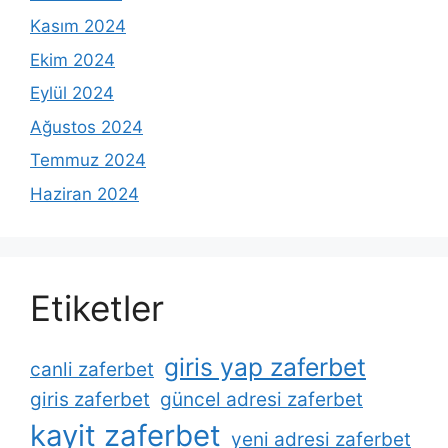
Kasım 2024
Ekim 2024
Eylül 2024
Ağustos 2024
Temmuz 2024
Haziran 2024
Etiketler
giris yap zaferbet
canli zaferbet
giris zaferbet
güncel adresi zaferbet
kayit zaferbet
yeni adresi zaferbet