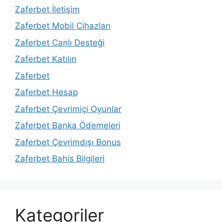
Zaferbet İletişim
Zaferbet Mobil Cihazları
Zaferbet Canlı Desteği
Zaferbet Katılın
Zaferbet
Zaferbet Hesap
Zaferbet Çevrimiçi Oyunlar
Zaferbet Banka Ödemeleri
Zaferbet Çevrimdışı Bonus
Zaferbet Bahis Bilgileri
Kategoriler