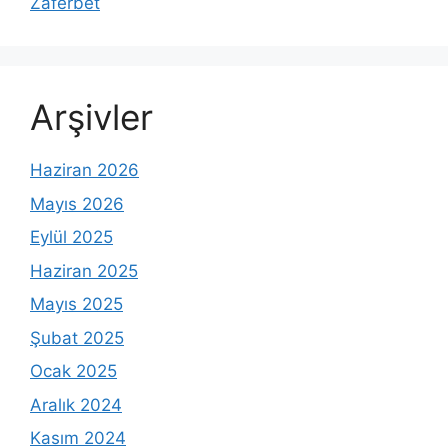
Zaferbet
Arşivler
Haziran 2026
Mayıs 2026
Eylül 2025
Haziran 2025
Mayıs 2025
Şubat 2025
Ocak 2025
Aralık 2024
Kasım 2024