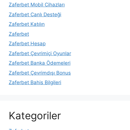
Zaferbet Mobil Cihazları
Zaferbet Canlı Desteği
Zaferbet Katılın
Zaferbet
Zaferbet Hesap
Zaferbet Çevrimiçi Oyunlar
Zaferbet Banka Ödemeleri
Zaferbet Çevrimdışı Bonus
Zaferbet Bahis Bilgileri
Kategoriler