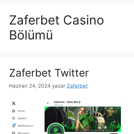
Zaferbet Casino
Bölümü
Zaferbet Twitter
Haziran 24, 2024
yazar
Zaferbet