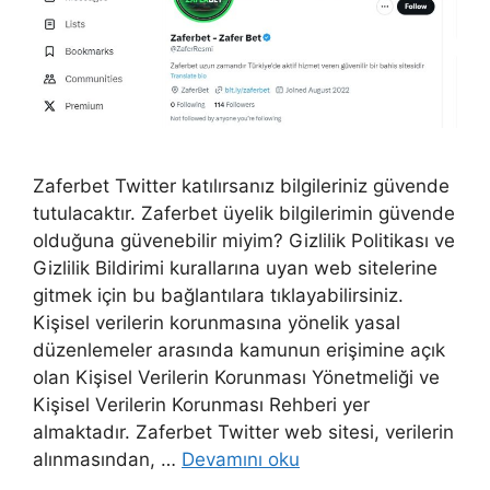
Zaferbet Twitter katılırsanız bilgileriniz güvende
tutulacaktır. Zaferbet üyelik bilgilerimin güvende
olduğuna güvenebilir miyim? Gizlilik Politikası ve
Gizlilik Bildirimi kurallarına uyan web sitelerine
gitmek için bu bağlantılara tıklayabilirsiniz.
Kişisel verilerin korunmasına yönelik yasal
düzenlemeler arasında kamunun erişimine açık
olan Kişisel Verilerin Korunması Yönetmeliği ve
Kişisel Verilerin Korunması Rehberi yer
almaktadır. Zaferbet Twitter web sitesi, verilerin
alınmasından, …
Devamını oku