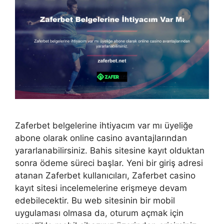
Zaferbet belgelerine ihtiyacım var mı üyeliğe
abone olarak online casino avantajlarından
yararlanabilirsiniz. Bahis sitesine kayıt olduktan
sonra ödeme süreci başlar. Yeni bir giriş adresi
atanan Zaferbet kullanıcıları, Zaferbet casino
kayıt sitesi incelemelerine erişmeye devam
edebilecektir. Bu web sitesinin bir mobil
uygulaması olmasa da, oturum açmak için