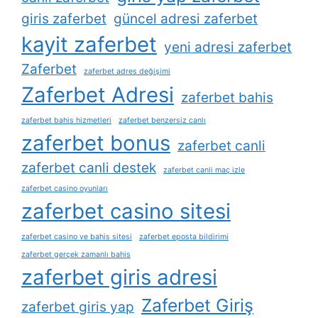
giris zaferbet
güncel adresi zaferbet
kayit zaferbet
yeni adresi zaferbet
Zaferbet
zaferbet adres değişimi
Zaferbet Adresi
zaferbet bahis
zaferbet bahis hizmetleri
zaferbet benzersiz canlı
zaferbet bonus
zaferbet canli
zaferbet canli destek
zaferbet canli maç izle
zaferbet casino oyunları
zaferbet casino sitesi
zaferbet casino ve bahis sitesi
zaferbet eposta bildirimi
zaferbet gerçek zamanlı bahis
zaferbet giris adresi
Zaferbet Giriş
zaferbet giris yap