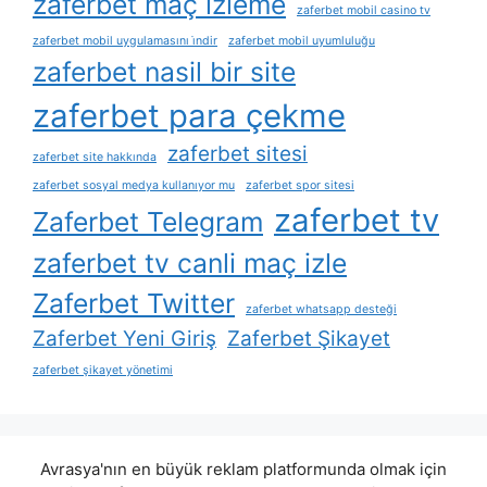
zaferbet maç izleme
zaferbet mobil casino tv
zaferbet mobil uygulamasını i̇ndir
zaferbet mobil uyumluluğu
zaferbet nasil bir site
zaferbet para çekme
zaferbet sitesi
zaferbet site hakkında
zaferbet sosyal medya kullanıyor mu
zaferbet spor sitesi
zaferbet tv
Zaferbet Telegram
zaferbet tv canli maç izle
Zaferbet Twitter
zaferbet whatsapp desteği
Zaferbet Yeni Giriş
Zaferbet Şikayet
zaferbet şikayet yönetimi
Avrasya'nın en büyük reklam platformunda olmak için