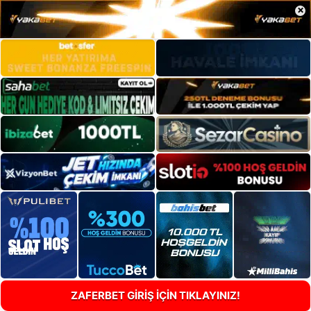
×
ZAFERBET GİRİŞ İÇİN TIKLAYINIZ!