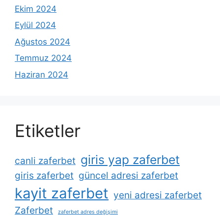
Ekim 2024
Eylül 2024
Ağustos 2024
Temmuz 2024
Haziran 2024
Etiketler
giris yap zaferbet
canli zaferbet
giris zaferbet
güncel adresi zaferbet
kayit zaferbet
yeni adresi zaferbet
Zaferbet
zaferbet adres değişimi