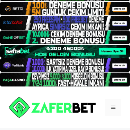
İçeriğe
atla
Menü