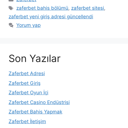
Etiketler
zaferbet bahis bölümü
,
zaferbet sitesi
,
zaferbet yeni giriş adresi güncellendi
Yorum yap
Son Yazılar
Zaferbet Adresi
Zaferbet Giriş
Zaferbet Oyun İçi
Zaferbet Casino Endüstrisi
Zaferbet Bahis Yapmak
Zaferbet İletişim