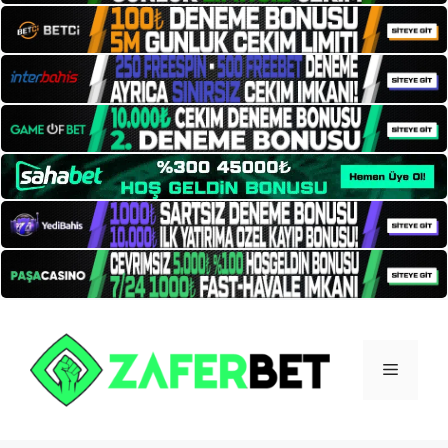
İçeriğe
atla
Menü