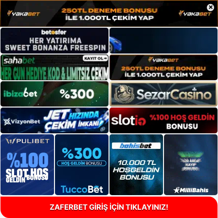
×
ZAFERBET GİRİŞ İÇİN TIKLAYINIZ!