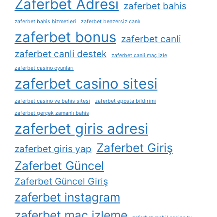
Zaferbet Adresi
zaferbet bahis
zaferbet bahis hizmetleri
zaferbet benzersiz canlı
zaferbet bonus
zaferbet canli
zaferbet canli destek
zaferbet canli maç izle
zaferbet casino oyunları
zaferbet casino sitesi
zaferbet casino ve bahis sitesi
zaferbet eposta bildirimi
zaferbet gerçek zamanlı bahis
zaferbet giris adresi
Zaferbet Giriş
zaferbet giris yap
Zaferbet Güncel
Zaferbet Güncel Giriş
zaferbet instagram
zaferbet maç izleme