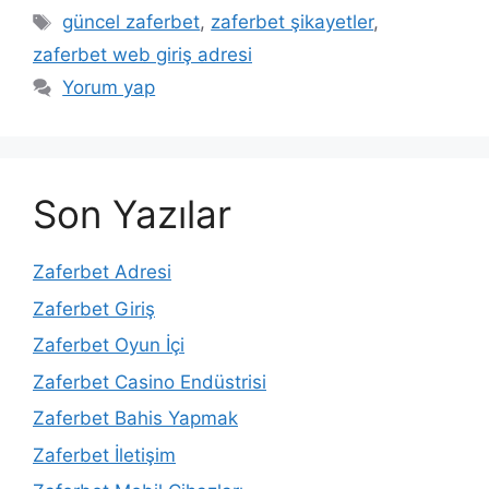
Etiketler
güncel zaferbet
,
zaferbet şikayetler
,
zaferbet web giriş adresi
Yorum yap
Son Yazılar
Zaferbet Adresi
Zaferbet Giriş
Zaferbet Oyun İçi
Zaferbet Casino Endüstrisi
Zaferbet Bahis Yapmak
Zaferbet İletişim