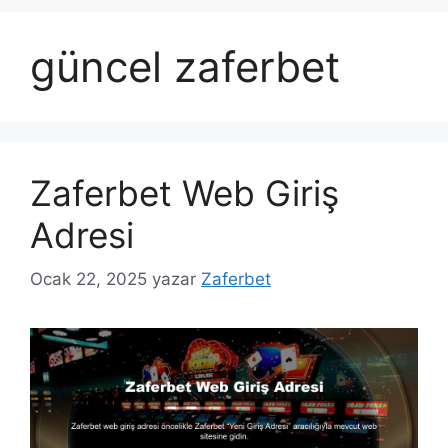
güncel zaferbet
Zaferbet Web Giriş
Adresi
Ocak 22, 2025
yazar
Zaferbet