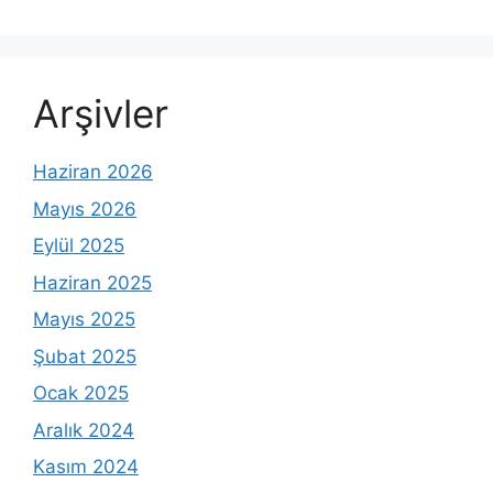
Arşivler
Haziran 2026
Mayıs 2026
Eylül 2025
Haziran 2025
Mayıs 2025
Şubat 2025
Ocak 2025
Aralık 2024
Kasım 2024