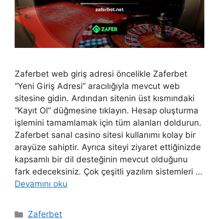
Zaferbet web giriş adresi öncelikle Zaferbet
“Yeni Giriş Adresi” aracılığıyla mevcut web
sitesine gidin. Ardından sitenin üst kısmındaki
“Kayıt Ol” düğmesine tıklayın. Hesap oluşturma
işlemini tamamlamak için tüm alanları doldurun.
Zaferbet sanal casino sitesi kullanımı kolay bir
arayüze sahiptir. Ayrıca siteyi ziyaret ettiğinizde
kapsamlı bir dil desteğinin mevcut olduğunu
fark edeceksiniz. Çok çeşitli yazılım sistemleri …
Devamını oku
Kategoriler
Zaferbet