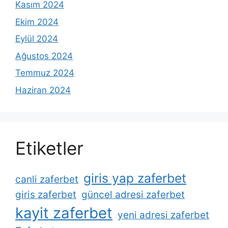
Kasım 2024
Ekim 2024
Eylül 2024
Ağustos 2024
Temmuz 2024
Haziran 2024
Etiketler
giris yap zaferbet
canli zaferbet
giris zaferbet
güncel adresi zaferbet
kayit zaferbet
yeni adresi zaferbet