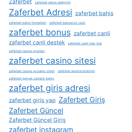
Zaferbet
zaferbet adres değişimi
Zaferbet Adresi
zaferbet bahis
zaferbet bahis hizmetleri
zaferbet benzersiz canlı
zaferbet bonus
zaferbet canli
zaferbet canli destek
zaferbet canli maç izle
zaferbet casino oyunları
zaferbet casino sitesi
zaferbet casino ve bahis sitesi
zaferbet eposta bildirimi
zaferbet gerçek zamanlı bahis
zaferbet giris adresi
Zaferbet Giriş
zaferbet giris yap
Zaferbet Güncel
Zaferbet Güncel Giriş
zaferbet instagram