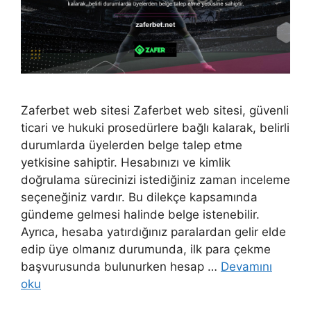
Zaferbet web sitesi Zaferbet web sitesi, güvenli
ticari ve hukuki prosedürlere bağlı kalarak, belirli
durumlarda üyelerden belge talep etme
yetkisine sahiptir. Hesabınızı ve kimlik
doğrulama sürecinizi istediğiniz zaman inceleme
seçeneğiniz vardır. Bu dilekçe kapsamında
gündeme gelmesi halinde belge istenebilir.
Ayrıca, hesaba yatırdığınız paralardan gelir elde
edip üye olmanız durumunda, ilk para çekme
başvurusunda bulunurken hesap …
Devamını
oku