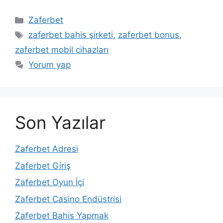
Kategoriler
Zaferbet
Etiketler
zaferbet bahis şirketi
,
zaferbet bonus
,
zaferbet mobil cihazları
Yorum yap
Son Yazılar
Zaferbet Adresi
Zaferbet Giriş
Zaferbet Oyun İçi
Zaferbet Casino Endüstrisi
Zaferbet Bahis Yapmak