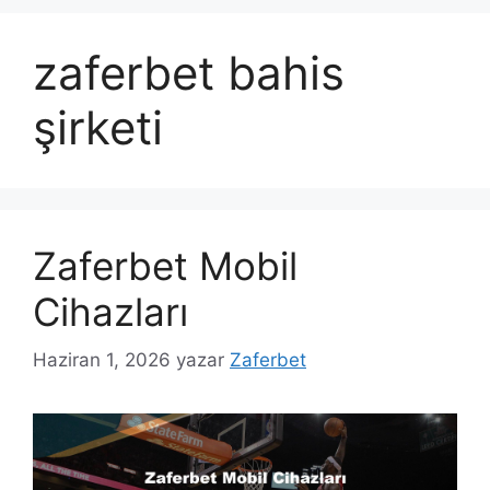
zaferbet bahis
şirketi
Zaferbet Mobil
Cihazları
Haziran 1, 2026
yazar
Zaferbet