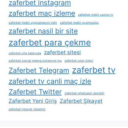
zaferbet instagram
zaferbet maç izleme
zaferbet mobil casino tv
zaferbet mobil uygulamasını i̇ndir
zaferbet mobil uyumluluğu
zaferbet nasil bir site
zaferbet para çekme
zaferbet sitesi
zaferbet site hakkında
zaferbet sosyal medya kullanıyor mu
zaferbet spor sitesi
zaferbet tv
Zaferbet Telegram
zaferbet tv canli maç izle
Zaferbet Twitter
zaferbet whatsapp desteği
Zaferbet Yeni Giriş
Zaferbet Şikayet
zaferbet şikayet yönetimi