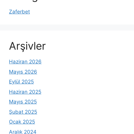
Zaferbet
Arşivler
Haziran 2026
Mayıs 2026
Eylül 2025
Haziran 2025
Mayıs 2025
Şubat 2025
Ocak 2025
Aralık 2024